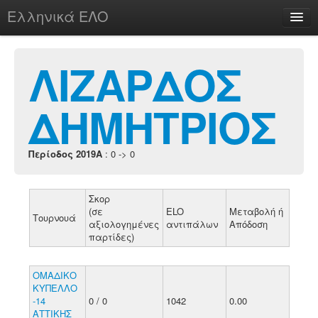
Ελληνικά ΕΛΟ
Περί
ΛΙΖΑΡΔΟΣ
ΔΗΜΗΤΡΙΟΣ
chesstu.be @ discord
Login
Περίοδος 2019A
: 0 -> 0
Σκορ
(σε
ELO
Μεταβολή ή
Τουρνουά
αξιολογημένες
αντιπάλων
Απόδοση
παρτίδες)
ΟΜΑΔΙΚΟ
ΚΥΠΕΛΛΟ
-14
0 / 0
1042
0.00
ΑΤΤΙΚΗΣ