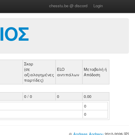
chesstu.be @ discord
Login
ΙΟΣ
Σκορ
(σε
ELO
Μεταβολή ή
αξιολογημένες
αντιπάλων
Απόδοση
παρτίδες)
0 / 0
0
0.00
0
0
©
Andreas Andreou
2012-2026 [P]