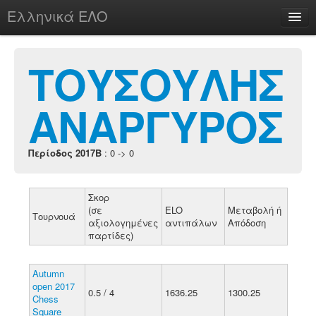
Ελληνικά ΕΛΟ
Περί
ΤΟΥΣΟΥΛΗΣ
ΑΝΑΡΓΥΡΟΣ
chesstu.be @ discord
Login
Περίοδος 2017B
: 0 -> 0
Σκορ
(σε
ELO
Μεταβολή ή
Τουρνουά
αξιολογημένες
αντιπάλων
Απόδοση
παρτίδες)
Autumn
open 2017
0.5 / 4
1636.25
1300.25
Chess
Square