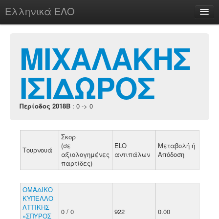
Ελληνικά ΕΛΟ
Περί
ΜΙΧΑΛΑΚΗΣ
ΙΣΙΔΩΡΟΣ
chesstu.be @ discord
Login
Περίοδος 2018B
: 0 -> 0
Σκορ
(σε
ELO
Μεταβολή ή
Τουρνουά
αξιολογημένες
αντιπάλων
Απόδοση
παρτίδες)
ΟΜΑΔΙΚΟ
ΚΥΠΕΛΛΟ
ΑΤΤΙΚΗΣ
0 / 0
922
0.00
«ΣΠΥΡΟΣ