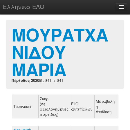
Ελληνικά ΕΛΟ
Περί
ΜΟΥΡΑΤΧΑ
ΝΙΔΟΥ
chesstu.be @ discord
Login
ΜΑΡΙΑ
Περίοδος 2020B
: 841 -> 841
Σκορ
Μεταβολή
(σε
ELO
Τουρνουά
ή
αξιολογημένες
αντιπάλων
Απόδοση
παρτίδες)
13th youth