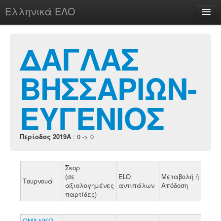
Ελληνικά ΕΛΟ
Περί
ΔΑΓΛΑΣ
ΒΗΣΣΑΡΙΩΝ-
chesstu.be @ discord
Login
ΕΥΓΕΝΙΟΣ
Περίοδος 2019A
: 0 -> 0
Σκορ
(σε
ELO
Μεταβολή ή
Τουρνουά
αξιολογημένες
αντιπάλων
Απόδοση
παρτίδες)
ΟΜΑΔΙΚΟ