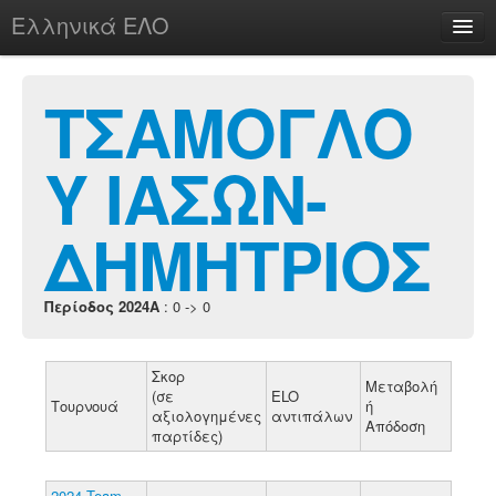
Ελληνικά ΕΛΟ
Περί
ΤΣΑΜΟΓΛΟ
Υ ΙΑΣΩΝ-
chesstu.be @ discord
Login
ΔΗΜΗΤΡΙΟΣ
Περίοδος 2024A
: 0 -> 0
Σκορ
Μεταβολή
(σε
ELO
Τουρνουά
ή
αξιολογημένες
αντιπάλων
Απόδοση
παρτίδες)
2024 Team