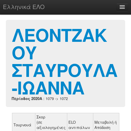
Ελληνικά ΕΛΟ
Περί
ΛΕΟΝΤΖΑΚ
ΟΥ
chesstu.be @ discord
Login
ΣΤΑΥΡΟΥΛΑ
-ΙΩΑΝΝΑ
Περίοδος 2020A
: 1079 -> 1072
Σκορ
(σε
ELO
Μεταβολή ή
Τουρνουά
αξιολογημένες
αντιπάλων
Απόδοση