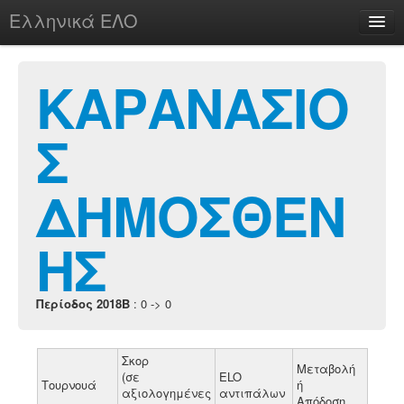
Ελληνικά ΕΛΟ
Περί
ΚΑΡΑΝΑΣΙΟ
Σ
chesstu.be @ discord
Login
ΔΗΜΟΣΘΕΝ
ΗΣ
Περίοδος 2018B
: 0 -> 0
Σκορ
Μεταβολή
(σε
ELO
Τουρνουά
ή
αξιολογημένες
αντιπάλων
Απόδοση