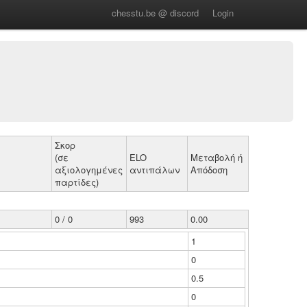
chesstu.be @ discord
Login
Σκορ
(σε
ELO
Μεταβολή ή
αξιολογημένες
αντιπάλων
Απόδοση
παρτίδες)
0 / 0
993
0.00
1
0
0.5
0