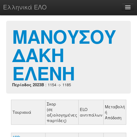
Ελληνικά ΕΛΟ
Περί
ΜΑΝΟΥΣΟΥ
ΔΑΚΗ
chesstu.be @ discord
Login
ΕΛΕΝΗ
Περίοδος 2023B
: 1154 -> 1185
Σκορ
Μεταβολή
(σε
ELO
Τουρνουά
ή
αξιολογημένες
αντιπάλων
Απόδοση
παρτίδες)
16th