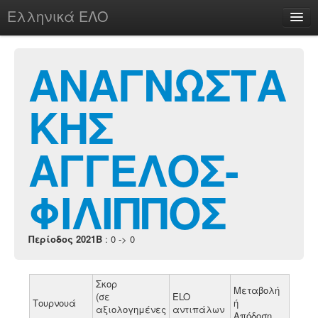
Ελληνικά ΕΛΟ
Περί
ΑΝΑΓΝΩΣΤΑ
ΚΗΣ
chesstu.be @ discord
Login
ΑΓΓΕΛΟΣ-
ΦΙΛΙΠΠΟΣ
Περίοδος 2021B
: 0 -> 0
Σκορ
Μεταβολή
(σε
ELO
Τουρνουά
ή
αξιολογημένες
αντιπάλων
Απόδοση