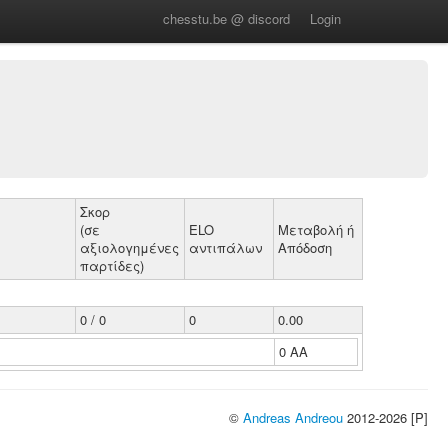
chesstu.be @ discord
Login
Σκορ
(σε
ELO
Μεταβολή ή
αξιολογημένες
αντιπάλων
Απόδοση
παρτίδες)
0 / 0
0
0.00
0 ΑΑ
©
Andreas Andreou
2012-2026 [P]