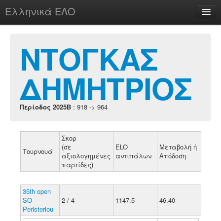
Ελληνικά ΕΛΟ
Περί
ΝΤΟΓΚΑΣ
ΔΗΜΗΤΡΙΟΣ
chesstu.be @ discord
Login
Περίοδος 2025B
: 918 -> 964
Σκορ
(σε
ELO
Μεταβολή ή
Τουρνουά
αξιολογημένες
αντιπάλων
Απόδοση
παρτίδες)
35th open
SO
2 / 4
1147.5
46.40
Peristeriou