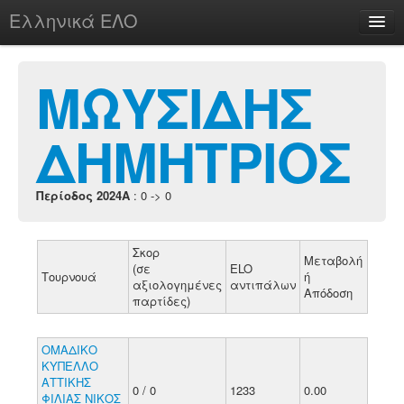
Ελληνικά ΕΛΟ
Περί
ΜΩΥΣΙΔΗΣ
ΔΗΜΗΤΡΙΟΣ
chesstu.be @ discord
Login
Περίοδος 2024A
: 0 -> 0
Σκορ
Μεταβολή
(σε
ELO
Τουρνουά
ή
αξιολογημένες
αντιπάλων
Απόδοση
παρτίδες)
ΟΜΑΔΙΚΟ
ΚΥΠΕΛΛΟ
ΑΤΤΙΚΗΣ
0 / 0
1233
0.00
ΦΙΛΙΑΣ ΝΙΚΟΣ