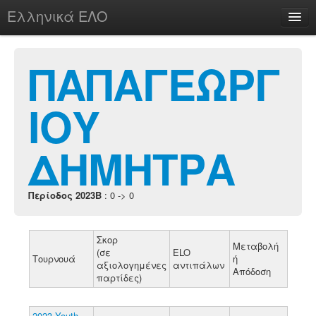
Ελληνικά ΕΛΟ
Περί
ΠΑΠΑΓΕΩΡΓ
ΙΟΥ
chesstu.be @ discord
Login
ΔΗΜΗΤΡΑ
Περίοδος 2023B
: 0 -> 0
Σκορ
Μεταβολή
(σε
ELO
Τουρνουά
ή
αξιολογημένες
αντιπάλων
Απόδοση
παρτίδες)
2023 Youth