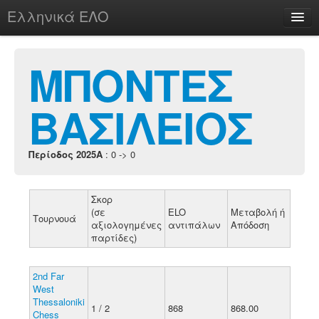
Ελληνικά ΕΛΟ
Περί
ΜΠΟΝΤΕΣ
ΒΑΣΙΛΕΙΟΣ
chesstu.be @ discord
Login
Περίοδος 2025A
: 0 -> 0
Σκορ
(σε
ELO
Μεταβολή ή
Τουρνουά
αξιολογημένες
αντιπάλων
Απόδοση
παρτίδες)
2nd Far
West
Thessaloniki
1 / 2
868
868.00
Chess