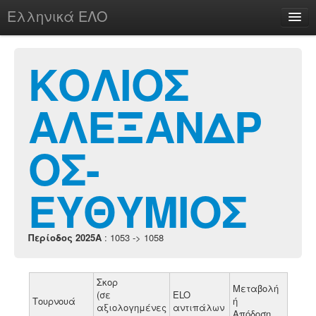
Ελληνικά ΕΛΟ
Περί
ΚΟΛΙΟΣ
ΑΛΕΞΑΝΔΡ
chesstu.be @ discord
Login
ΟΣ-
ΕΥΘΥΜΙΟΣ
Περίοδος 2025A
: 1053 -> 1058
Σκορ
Μεταβολή
(σε
ELO
Τουρνουά
ή
αξιολογημένες
αντιπάλων
Απόδοση