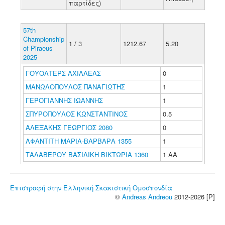
παρτίδες)
57th
Championship
1 / 3
1212.67
5.20
of Piraeus
2025
ΓΟΥΟΛΤΕΡΣ ΑΧΙΛΛΕΑΣ
0
ΜΑΝΩΛΟΠΟΥΛΟΣ ΠΑΝΑΓΙΩΤΗΣ
1
ΓΕΡΟΓΙΑΝΝΗΣ ΙΩΑΝΝΗΣ
1
ΣΠΥΡΟΠΟΥΛΟΣ ΚΩΝΣΤΑΝΤΙΝΟΣ
0.5
ΑΛΕΞΑΚΗΣ ΓΕΩΡΓΙΟΣ 2080
0
ΑΦΑΝΤΙΤΗ ΜΑΡΙΑ-ΒΑΡΒΑΡΑ 1355
1
ΤΑΛΑΒΕΡΟΥ ΒΑΣΙΛΙΚΗ ΒΙΚΤΩΡΙΑ 1360
1 ΑΑ
Επιστροφή στην Ελληνική Σκακιστική Ομοσπονδία
©
Andreas Andreou
2012-2026 [P]