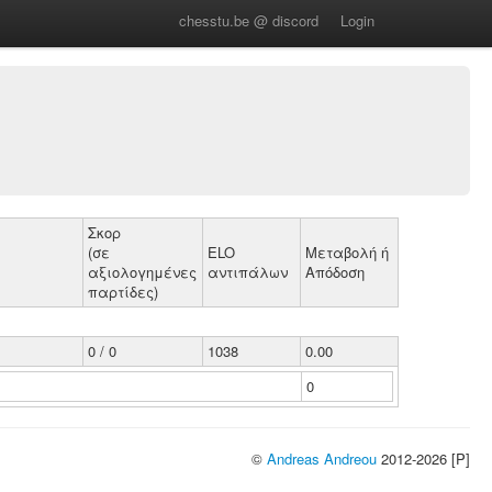
chesstu.be @ discord
Login
Σκορ
(σε
ELO
Μεταβολή ή
αξιολογημένες
αντιπάλων
Απόδοση
παρτίδες)
0 / 0
1038
0.00
0
©
Andreas Andreou
2012-2026 [P]