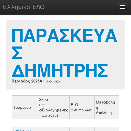
Ελληνικά ΕΛΟ
Περί
ΠΑΡΑΣΚΕΥΑ
Σ
chesstu.be @ discord
Login
ΔΗΜΗΤΡΗΣ
Περίοδος 2025A
: 0 -> 825
Σκορ
Μεταβολή
(σε
ELO
Τουρνουά
ή
αξιολογημένες
αντιπάλων
Απόδοση
παρτίδες)
3rd U1800