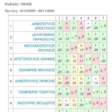
Κωδικός: 104/405
Ημ/νίες: 14/10/2005 - 25/11/2005
1
2
3
4
5
6
7
1
0
1
0
+
1
ΔΗΜΟΠΟΥΛΟΣ
8
1
1
18
11
21
10
27
23
ΑΠΟΣΤΟΛΟΣ
1
1
1
1
1
ΔΕΛΗΓΙΑΝΝΗΣ
7
9
2
1
0
19
13
10
26
16
ΠΑΡΑΣΚΕΥΑΣ
1
1
½
1
1
ΝΙΚΟΛΑΚΟΠΟΥΛΟΣ
9
4
3
0
0
20
12
16
29
10
ΝΙΚΟΛΑΟΣ
1
1
½
0
1
3
7
4
ΧΡΙΣΤΟΠΟΥΛΟΣ ΙΩΑΝΝΗΣ
1
0
22
15
10
11
26
1
1
½
½
1
8
7
5
ΧΑΧΑΜΠΗΣ ΝΙΚΟΛΑΟΣ
0
0
23
14
11
26
13
½
0
½
½
1
+
0
6
ΔΗΜΟΠΟΥΛΟΣ ΗΡΑΚΛΗΣ
24
26
30
31
21
14
11
1
1
1
0
2
4
5
7
ΤΖΑΜΠΑΖΗΣ ΓΕΩΡΓΙΟΣ
0
1
1
25
16
18
26
½
+
½
1
5
9
1
8
ΒΑΖΟΥΡΑΣ ΘΕΟΔΩΡΟΣ
1
0
0
26
24
12
23
1
1
1
1