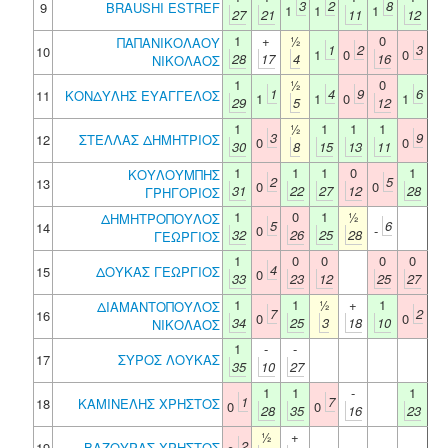
3
2
8
9
BRAUSHI ESTREF
1
1
1
27
21
11
12
1
+
½
0
ΠΑΠΑΝΙΚΟΛΑΟΥ
1
2
3
10
1
0
0
28
17
4
16
ΝΙΚΟΛΑΟΣ
1
½
0
1
4
9
6
11
ΚΟΝΔΥΛΗΣ ΕΥΑΓΓΕΛΟΣ
1
1
0
1
29
5
12
1
½
1
1
1
3
9
12
ΣΤΕΛΛΑΣ ΔΗΜΗΤΡΙΟΣ
0
0
30
8
15
13
11
1
1
1
0
1
ΚΟΥΛΟΥΜΠΗΣ
2
5
13
0
0
31
22
27
12
28
ΓΡΗΓΟΡΙΟΣ
1
0
1
½
ΔΗΜΗΤΡΟΠΟΥΛΟΣ
5
6
14
0
-
32
26
25
28
ΓΕΩΡΓΙΟΣ
1
0
0
0
0
4
15
ΔΟΥΚΑΣ ΓΕΩΡΓΙΟΣ
0
33
23
12
25
27
1
1
½
+
1
ΔΙΑΜΑΝΤΟΠΟΥΛΟΣ
7
2
16
0
0
34
25
3
18
10
ΝΙΚΟΛΑΟΣ
1
-
-
17
ΣΥΡΟΣ ΛΟΥΚΑΣ
35
10
27
1
1
-
1
1
7
18
ΚΑΜΙΝΕΛΗΣ ΧΡΗΣΤΟΣ
0
0
28
35
16
23
½
+
2
19
ΒΑΖΟΥΡΑΣ ΧΡΗΣΤΟΣ