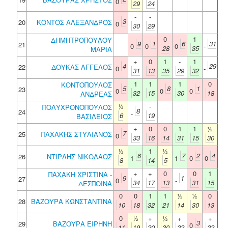
0
29
24
-
-
3
20
ΚΟΝΤΟΣ ΑΛΕΞΑΝΔΡΟΣ
0
30
29
0
1
ΔΗΜΗΤΡΟΠΟΥΛΟΥ
9
1
6
31
21
0
0
0
-
28
35
ΜΑΡΙΑ
+
0
1
-
1
4
29
22
ΔΟΥΚΑΣ ΑΓΓΕΛΟΣ
0
-
31
13
35
29
32
1
1
1
0
ΚΟΝΤΟΠΟΥΛΟΣ
5
8
1
23
0
0
0
32
15
30
18
ΑΝΔΡΕΑΣ
½
-
ΠΟΛΥΧΡΟΝΟΠΟΥΛΟΣ
8
24
-
6
19
ΒΑΣΙΛΕΙΟΣ
+
0
0
1
1
½
7
25
ΠΑΧΑΚΗΣ ΣΤΥΛΙΑΝΟΣ
0
33
16
14
31
15
30
½
1
½
6
7
2
4
26
ΝΤΙΡΛΗΣ ΝΙΚΟΛΑΟΣ
1
1
0
0
8
14
5
+
+
0
0
1
ΠΑΧΑΚΗ ΧΡΙΣΤΙΝΑ -
9
1
27
0
-
34
17
13
31
15
ΔΕΣΠΟΙΝΑ
0
0
1
1
½
½
0
28
ΒΑΖΟΥΡΑ ΚΩΝΣΤΑΝΤΙΝΑ
10
18
32
21
14
30
13
0
½
+
½
+
+
3
29
ΒΑΖΟΥΡΑ ΕΙΡΗΝΗ
0
11
19
20
30
22
22