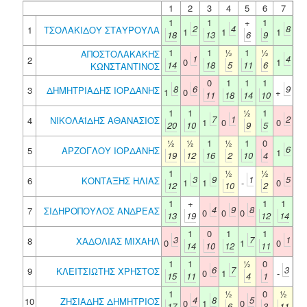
1
2
3
4
5
6
7
1
1
+
1
2
4
8
1
ΤΣΟΛΑΚΙΔΟΥ ΣΤΑΥΡΟΥΛΑ
1
1
1
18
13
6
9
1
1
½
1
½
ΑΠΟΣΤΟΛΑΚΑΚΗΣ
1
4
2
0
1
14
18
5
11
6
ΚΩΝΣΤΑΝΤΙΝΟΣ
0
1
1
1
8
6
9
3
ΔΗΜΗΤΡΙΑΔΗΣ ΙΟΡΔΑΝΗΣ
1
0
+
11
18
14
10
1
1
½
1
7
1
2
4
ΝΙΚΟΛΑΪΔΗΣ ΑΘΑΝΑΣΙΟΣ
1
0
0
20
10
9
5
½
½
1
½
1
0
6
5
ΑΡΖΟΓΛΟΥ ΙΟΡΔΑΝΗΣ
1
19
12
16
2
10
4
1
½
½
3
9
1
5
6
ΚΟΝΤΑΞΗΣ ΗΛΙΑΣ
1
1
-
0
12
10
2
1
+
1
1
4
9
8
7
ΣΙΔΗΡΟΠΟΥΛΟΣ ΑΝΔΡΕΑΣ
0
0
0
13
19
12
14
1
0
1
1
3
7
1
8
ΧΑΔΟΛΙΑΣ ΜΙΧΑΗΛ
0
1
0
14
10
12
11
1
1
½
0
6
7
3
9
ΚΛΕΙΤΣΙΩΤΗΣ ΧΡΗΣΤΟΣ
0
1
-
15
11
4
1
1
½
0
½
4
8
5
10
ΖΗΣΙΑΔΗΣ ΔΗΜΗΤΡΙΟΣ
0
1
0
17
6
3
11