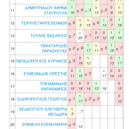
1
½
0
½
ΔΗΜΗΤΡΙΑΔΟΥ ΑΘΗΝΑ
9
3
2
11
0
1
0
16
14
8
10
ΣΤΑΥΡΟΥΛΑ
½
½
1
0
1
6
8
12
ΤΣΙΡΛΗΣ ΠΑΝΤΕΛΕΗΜΩΝ
0
0
5
15
13
7
18
+
0
0
1
1
7
1
13
ΤΟΥΛΗΣ ΒΑΣΙΛΕΙΟΣ
0
0
20
17
12
15
16
1
½
1
ΠΑΚΑΤΑΡΙΔΗΣ
2
8
3
7
14
0
0
0
0
17
11
16
ΠΑΡΑΣΚΕΥΑΣ
0
½
0
1
9
15
ΠΑΠΑΔΟΠΟΥΛΟΣ ΚΥΡΙΑΚΟΣ
0
16
12
13
17
0
1
+
0
0
5
16
ΣΥΜΕΩΝΙΔΗΣ ΟΡΕΣΤΗΣ
0
11
15
17
14
13
0
0
0
1
-
0
ΤΟΡΑΜΑΝΙΔΗΣ
17
10
18
14
13
16
15
ΧΑΡΑΛΑΜΠΟΣ
1
0
1
2
3
18
ΣΙΔΗΡΟΠΟΥΛΟΣ ΓΕΩΡΓΙΟΣ
0
0
0
17
12
½
ΧΕΔΙΕΟΓΛΟΥ ΕΛΕΥΘΕΡΙΑ
7
19
-
5
ΘΕΟΔΩΡΑ
-
4
20
ΣΠΑΝΕΛΗ ΕΛΕΝΗ ΜΑΡΙΑ
0
13