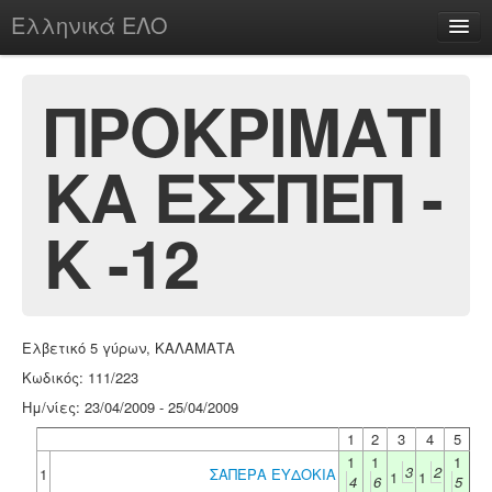
Ελληνικά ΕΛΟ
Περί
ΠΡΟΚΡΙΜΑΤΙ
ΚΑ ΕΣΣΠΕΠ -
chesstu.be @ discord
Login
Κ -12
Ελβετικό 5 γύρων, ΚΑΛΑΜΑΤΑ
Κωδικός: 111/223
Ημ/νίες: 23/04/2009 - 25/04/2009
1
2
3
4
5
1
1
1
3
2
1
ΣΑΠΕΡΑ ΕΥΔΟΚΙΑ
1
1
4
6
5