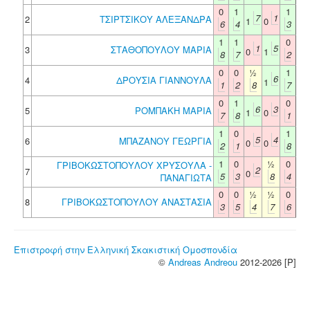
0
1
1
7
1
2
ΤΣΙΡΤΣΙΚΟΥ ΑΛΕΞΑΝΔΡΑ
1
0
6
4
3
1
1
0
1
5
3
ΣΤΑΘΟΠΟΥΛΟΥ ΜΑΡΙΑ
0
1
8
7
2
0
0
½
1
6
4
ΔΡΟΥΣΙΑ ΓΙΑΝΝΟΥΛΑ
1
1
2
8
7
0
1
0
6
3
5
ΡΟΜΠΑΚΗ ΜΑΡΙΑ
1
0
7
8
1
1
0
1
5
4
6
ΜΠΑΖΑΝΟΥ ΓΕΩΡΓΙΑ
0
0
2
1
8
1
0
½
0
ΓΡΙΒΟΚΩΣΤΟΠΟΥΛΟΥ ΧΡΥΣΟΥΛΑ -
2
7
0
5
3
8
4
ΠΑΝΑΓΙΩΤΑ
0
0
½
½
0
8
ΓΡΙΒΟΚΩΣΤΟΠΟΥΛΟΥ ΑΝΑΣΤΑΣΙΑ
3
5
4
7
6
Επιστροφή στην Ελληνική Σκακιστική Ομοσπονδία
©
Andreas Andreou
2012-2026 [P]