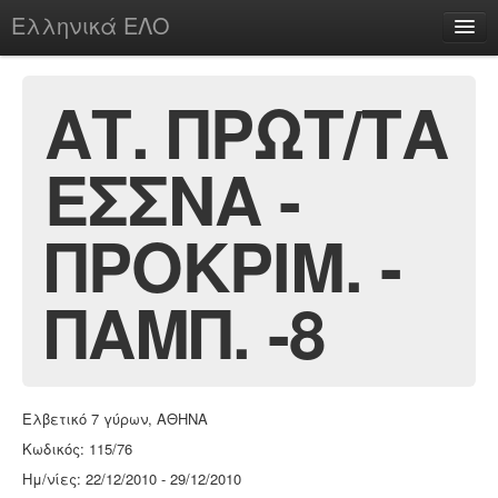
Ελληνικά ΕΛΟ
Περί
ΑΤ. ΠΡΩΤ/ΤΑ
ΕΣΣΝΑ -
chesstu.be @ discord
Login
ΠΡΟΚΡΙΜ. -
ΠΑΜΠ. -8
Ελβετικό 7 γύρων, ΑΘΗΝΑ
Κωδικός: 115/76
Ημ/νίες: 22/12/2010 - 29/12/2010