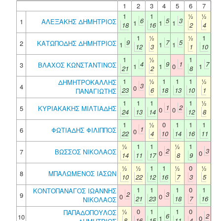
1
2
3
4
5
6
7
1
1
½
½
6
5
3
1
ΑΛΕΞΑΚΗΣ ΔΗΜΗΤΡΙΟΣ
1
1
1
18
16
2
4
1
½
½
1
9
7
5
2
ΚΑΤΩΠΟΔΗΣ ΔΗΜΗΤΡΙΟΣ
1
1
1
12
3
1
10
1
½
1
4
9
1
7
3
ΒΛΑΧΟΣ ΚΩΝΣΤΑΝΤΙΝΟΣ
1
1
0
1
21
2
8
1
½
1
1
1
½
ΔΗΜΗΤΡΟΚΑΛΛΗΣ
3
4
0
23
6
18
13
10
1
ΠΑΝΑΓΙΩΤΗΣ
1
1
1
1
½
1
2
5
ΚΥΡΙΑΚΑΚΗΣ ΜΙΛΤΙΑΔΗΣ
0
0
24
13
14
12
8
1
½
0
1
1
1
1
6
ΦΩΤΙΑΔΗΣ ΦΙΛΙΠΠΟΣ
0
22
4
10
14
16
11
½
1
1
½
1
2
3
7
ΒΩΣΣΟΣ ΝΙΚΟΛΑΟΣ
0
0
14
11
17
8
9
½
½
1
1
½
0
½
8
ΜΠΑΛΩΜΕΝΟΣ ΙΑΣΩΝ
10
22
12
16
7
3
5
1
1
1
0
1
ΚΟΝΤΟΠΑΝΑΓΟΣ ΙΩΑΝΝΗΣ
2
3
9
0
0
21
23
18
7
16
ΝΙΚΟΛΑΟΣ
½
0
1
1
0
ΠΑΠΑΔΟΠΟΥΛΟΣ
6
2
10
1
0
8
16
15
11
4