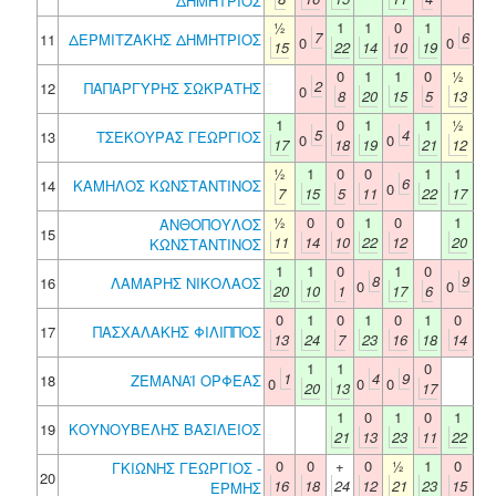
ΔΗΜΗΤΡΙΟΣ
½
1
1
0
1
7
6
11
ΔΕΡΜΙΤΖΑΚΗΣ ΔΗΜΗΤΡΙΟΣ
0
0
15
22
14
10
19
0
1
1
0
½
2
12
ΠΑΠΑΡΓΥΡΗΣ ΣΩΚΡΑΤΗΣ
0
8
20
15
5
13
1
0
1
1
½
5
4
13
ΤΣΕΚΟΥΡΑΣ ΓΕΩΡΓΙΟΣ
0
0
17
18
19
21
12
½
1
0
0
1
1
6
14
ΚΑΜΗΛΟΣ ΚΩΝΣΤΑΝΤΙΝΟΣ
0
7
15
5
11
22
17
½
0
0
1
0
1
ΑΝΘΟΠΟΥΛΟΣ
15
11
14
10
22
12
20
ΚΩΝΣΤΑΝΤΙΝΟΣ
1
1
0
1
0
8
9
16
ΛΑΜΑΡΗΣ ΝΙΚΟΛΑΟΣ
0
0
20
10
1
17
6
0
1
0
1
0
1
0
17
ΠΑΣΧΑΛΑΚΗΣ ΦΙΛΙΠΠΟΣ
13
24
7
23
16
18
14
1
1
0
1
4
9
18
ΖΕΜΑΝΑΪ ΟΡΦΕΑΣ
0
0
0
20
13
17
1
0
1
0
1
19
ΚΟΥΝΟΥΒΕΛΗΣ ΒΑΣΙΛΕΙΟΣ
21
13
23
11
22
0
0
+
0
½
1
0
ΓΚΙΩΝΗΣ ΓΕΩΡΓΙΟΣ -
20
16
18
24
12
21
23
15
ΕΡΜΗΣ