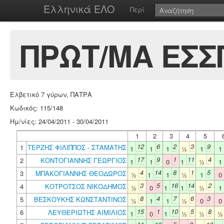
Ελληνικά ΕΛΟ
Περί
ΠΡΩΤ/ΜΑ ΕΣΣΠ 
Ελβετικό 7 γύρων, ΠΑΤΡΑ
Κωδικός: 115/148
Ημ/νίες: 24/04/2011 - 30/04/2011
1
2
3
4
5
12
6
2
3
9
1
ΤΕΡΖΗΣ ΦΙΛΙΠΠΟΣ - ΣΤΑΜΑΤΗΣ
1
1
1
½
1
1
17
9
1
11
4
2
ΚΟΝΤΟΓΙΑΝΝΗΣ ΓΕΩΡΓΙΟΣ
1
1
0
1
½
1
4
14
8
1
5
3
ΜΠΑΚΟΓΙΑΝΝΗΣ ΘΕΟΔΩΡΟΣ
½
1
1
½
1
0
3
5
16
14
2
4
ΚΟΤΡΟΤΣΟΣ ΝΙΚΟΔΗΜΟΣ
½
0
1
1
½
1
8
4
7
6
3
5
ΒΕΣΚΟΥΚΗΣ ΚΩΝΣΤΑΝΤΙΝΟΣ
½
1
1
½
0
0
15
1
10
5
8
6
ΛΕΥΘΕΡΙΩΤΗΣ ΑΙΜΙΛΙΟΣ
1
0
1
½
½