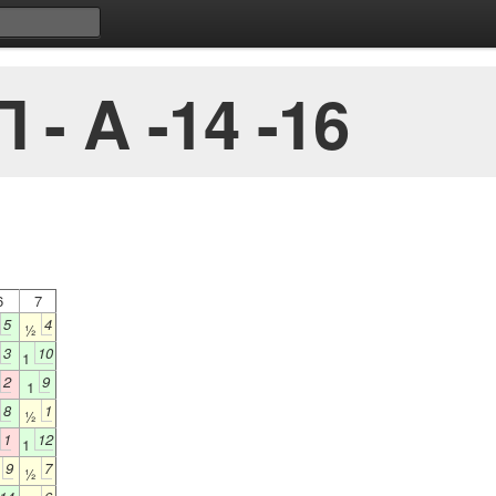
- Α -14 -16
6
7
5
4
½
3
10
1
2
9
1
8
1
½
1
12
1
9
7
½
½