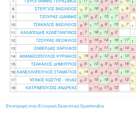
11
13
5
9
10
7
ΓΕΡΟΓΙΑΝΝΗΣ ΓΕΡΑΣΙΜΟΣ
1
1
0
0
½
1
5
16
3
17
6
8
ΣΤΕΡΓΙΟΣ ΒΑΣΙΛΕΙΟΣ
½
1
0
1
½
0
10
2
15
7
1
9
ΤΖΟΥΡΑΣ ΙΩΑΝΝΗΣ
1
0
1
1
0
9
17
6
15
7
10
ΤΣΑΚΑΛΟΣ ΒΑΣΙΛΕΙΟΣ
0
1
0
1
½
+
7
18
13
2
11
ΚΑΛΑΠΟΔΗΣ ΚΩΝΣΤΑΝΤΙΝΟΣ
0
1
1
0
-
1
15
14
18
17
12
ΤΖΟΥΡΑΣ ΘΕΟΦΙΛΟΣ
0
0
0
1
1
1
7
11
16
14
13
ΖΑΒΕΡΔΑΣ ΧΑΡΙΛΑΟΣ
0
0
1
0
0
16
3
12
4
13
14
ΑΘΑΝΑΣΟΠΟΥΛΟΣ ΚΥΡΙΑΚΟΣ
½
0
1
0
1
0
6
12
9
10
16
15
ΤΣΑΚΑΛΟΣ ΔΗΜΗΤΡΙΟΣ
0
1
0
0
0
½
14
8
4
13
15
16
ΚΑΝΕΛΛΟΠΟΥΛΟΣ ΣΤΑΜΑΤΙΟΣ
½
0
0
0
1
½
2
10
18
8
12
17
ΝΤΙΝΟΣ ΚΩΣΤΗΣ - ΗΛΙΑΣ
0
0
1
0
0
½
11
17
12
18
ΚΑΤΡΙΜΠΟΥΖΑΣ ΑΝΔΡΕΑΣ
0
0
0
½
Επιστροφή στην Ελληνική Σκακιστική Ομοσπονδία