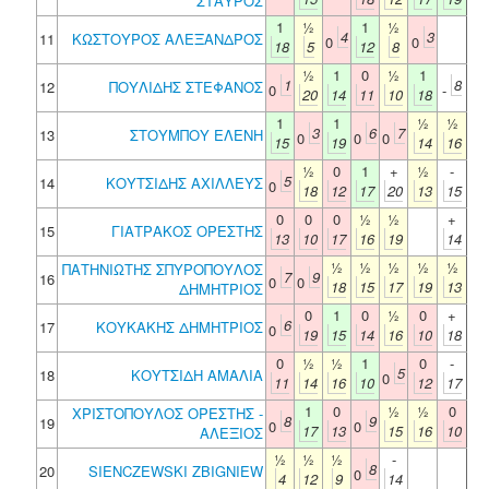
ΣΤΑΥΡΟΣ
1
½
1
½
4
3
11
ΚΩΣΤΟΥΡΟΣ ΑΛΕΞΑΝΔΡΟΣ
0
0
18
5
12
8
½
1
0
½
1
1
8
12
ΠΟΥΛΙΔΗΣ ΣΤΕΦΑΝΟΣ
0
-
20
14
11
10
18
1
1
½
½
3
6
7
13
ΣΤΟΥΜΠΟΥ ΕΛΕΝΗ
0
0
0
15
19
14
16
½
0
1
+
½
-
5
14
ΚΟΥΤΣΙΔΗΣ ΑΧΙΛΛΕΥΣ
0
18
12
17
20
13
15
0
0
0
½
½
+
15
ΓΙΑΤΡΑΚΟΣ ΟΡΕΣΤΗΣ
13
10
17
16
19
14
½
½
½
½
½
ΠΑΤΗΝΙΩΤΗΣ ΣΠΥΡΟΠΟΥΛΟΣ
7
9
16
0
0
18
15
17
19
13
ΔΗΜΗΤΡΙΟΣ
0
1
0
½
0
+
6
17
ΚΟΥΚΑΚΗΣ ΔΗΜΗΤΡΙΟΣ
0
19
15
14
16
10
18
0
½
½
1
0
-
5
18
ΚΟΥΤΣΙΔΗ ΑΜΑΛΙΑ
0
11
14
16
10
12
17
1
0
½
½
0
ΧΡΙΣΤΟΠΟΥΛΟΣ ΟΡΕΣΤΗΣ -
8
9
19
0
0
17
13
15
16
10
ΑΛΕΞΙΟΣ
½
½
½
-
8
20
SIENCZEWSKI ZBIGNIEW
0
4
12
9
14