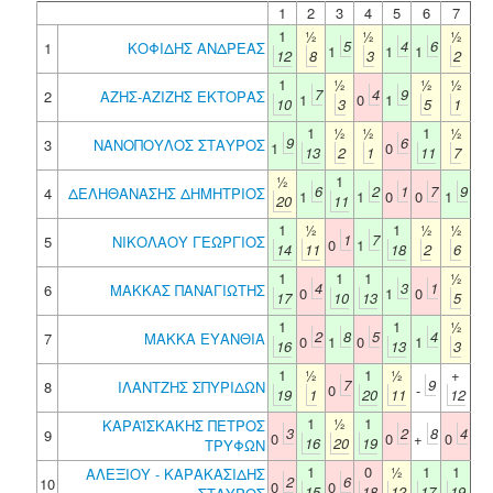
1
2
3
4
5
6
7
1
½
½
½
5
4
6
1
ΚΟΦΙΔΗΣ ΑΝΔΡΕΑΣ
1
1
1
12
8
3
2
1
½
½
½
7
4
9
2
ΑΖΗΣ-ΑΖΙΖΗΣ ΕΚΤΟΡΑΣ
1
0
1
10
3
5
1
1
½
½
1
½
9
6
3
ΝΑΝΟΠΟΥΛΟΣ ΣΤΑΥΡΟΣ
1
0
13
2
1
11
7
½
1
6
2
1
7
9
4
ΔΕΛΗΘΑΝΑΣΗΣ ΔΗΜΗΤΡΙΟΣ
1
1
0
0
1
20
11
1
½
1
½
½
1
7
5
ΝΙΚΟΛΑΟΥ ΓΕΩΡΓΙΟΣ
0
1
14
11
18
2
6
1
1
1
½
4
3
1
6
ΜΑΚΚΑΣ ΠΑΝΑΓΙΩΤΗΣ
0
1
0
17
10
13
5
1
1
½
2
8
5
4
7
ΜΑΚΚΑ ΕΥΑΝΘΙΑ
0
1
0
1
16
13
3
1
½
1
½
+
7
9
8
ΙΛΑΝΤΖΗΣ ΣΠΥΡΙΔΩΝ
0
-
19
1
20
11
12
1
½
1
ΚΑΡΑΪΣΚΑΚΗΣ ΠΕΤΡΟΣ
3
2
8
4
9
0
0
+
0
16
20
19
ΤΡΥΦΩΝ
1
0
½
1
1
ΑΛΕΞΙΟΥ - ΚΑΡΑΚΑΣΙΔΗΣ
2
6
10
0
0
15
18
12
17
19