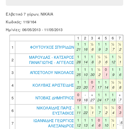
Ελβετικό 7 γύρων, ΝΙΚΑΙΑ
Κωδικός: 119/164
Ημ/νίες: 06/05/2013 - 11/05/2013
1
2
3
4
5
6
7
1
1
½
1
1
½
½
1
ΦΟΥΤΟΥΧΟΣ ΣΠΥΡΙΔΩΝ
21
16
6
9
3
7
2
1
1
1
½
½
1
½
ΜΑΡΟΥΔΑΣ - ΚΑΤΣΑΡΟΣ
2
28
14
8
3
6
12
1
ΠΑΝΑΓΙΩΤΗΣ - ΑΓΓΕΛΟΣ
1
1
1
½
0
1
1
3
ΑΠΟΣΤΟΛΟΥ ΝΙΚΟΛΑΟΣ
25
10
30
2
1
9
6
1
1
0
1
1
½
½
4
ΚΟΛΥΒΑΣ ΑΡΙΣΤΕΙΔΗΣ
23
20
7
17
14
6
8
0
-
+
1
1
1
+
5
ΝΤΟΒΑΣ ΔΗΜΗΤΡΙΟΣ
19
18
27
24
17
13
7
1
1
½
1
½
½
0
ΝΙΚΟΛΑΪΔΗΣ ΠΑΡΙΣ -
6
11
22
1
7
2
4
3
ΕΥΣΤΑΘΙΟΣ
1
1
1
0
1
½
ΙΩΑΝΝΙΔΗΣ ΓΕΩΡΓΙΟΣ
5
7
-
12
13
4
6
10
1
ΑΛΕΞΑΝΔΡΟΣ