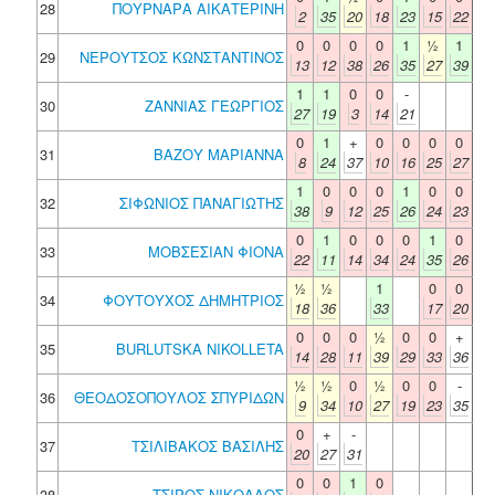
28
ΠΟΥΡΝΑΡΑ ΑΙΚΑΤΕΡΙΝΗ
2
35
20
18
23
15
22
0
0
0
0
1
½
1
29
ΝΕΡΟΥΤΣΟΣ ΚΩΝΣΤΑΝΤΙΝΟΣ
13
12
38
26
35
27
39
1
1
0
0
-
30
ΖΑΝΝΙΑΣ ΓΕΩΡΓΙΟΣ
27
19
3
14
21
0
1
+
0
0
0
0
31
ΒΑΖΟΥ ΜΑΡΙΑΝΝΑ
8
24
37
10
16
25
27
1
0
0
0
1
0
0
32
ΣΙΦΩΝΙΟΣ ΠΑΝΑΓΙΩΤΗΣ
38
9
12
25
26
24
23
0
1
0
0
0
1
0
33
ΜΟΒΣΕΣΙΑΝ ΦΙΟΝΑ
22
11
14
34
24
35
26
½
½
1
0
0
34
ΦΟΥΤΟΥΧΟΣ ΔΗΜΗΤΡΙΟΣ
18
36
33
17
20
0
0
0
½
0
0
+
35
BURLUTSKA NIKOLLETA
14
28
11
39
29
33
36
½
½
0
½
0
0
-
36
ΘΕΟΔΟΣΟΠΟΥΛΟΣ ΣΠΥΡΙΔΩΝ
9
34
10
27
19
23
35
0
+
-
37
ΤΣΙΛΙΒΑΚΟΣ ΒΑΣΙΛΗΣ
20
27
31
0
0
1
0
38
ΤΣΙΡΟΣ ΝΙΚΟΛΑΟΣ