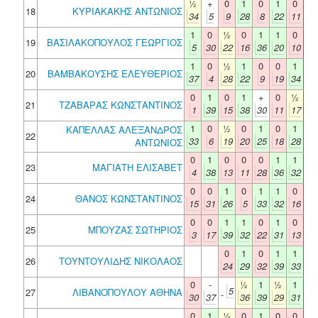
½
+
0
1
0
1
0
18
ΚΥΡΙΑΚΑΚΗΣ ΑΝΤΩΝΙΟΣ
34
5
9
28
8
22
11
1
0
½
0
1
1
0
19
ΒΑΣΙΛΑΚΟΠΟΥΛΟΣ ΓΕΩΡΓΙΟΣ
5
30
22
16
36
20
10
1
0
½
1
0
0
1
20
ΒΑΜΒΑΚΟΥΣΗΣ ΕΛΕΥΘΕΡΙΟΣ
37
4
28
22
9
19
34
0
1
0
1
+
0
½
21
ΤΖΑΒΑΡΑΣ ΚΩΝΣΤΑΝΤΙΝΟΣ
1
39
15
38
30
11
17
1
0
½
0
1
0
1
ΚΑΠΕΛΛΑΣ ΑΛΕΞΑΝΔΡΟΣ
22
33
6
19
20
25
18
28
ΑΝΤΩΝΙΟΣ
0
1
0
0
0
1
1
23
ΜΑΓΙΑΤΗ ΕΛΙΣΑΒΕΤ
4
38
13
11
28
36
32
0
0
1
0
1
1
0
24
ΘΑΝΟΣ ΚΩΝΣΤΑΝΤΙΝΟΣ
15
31
26
5
33
32
16
0
0
1
1
0
1
0
25
ΜΠΟΥΖΑΣ ΣΩΤΗΡΙΟΣ
3
17
39
32
22
31
13
0
1
0
1
1
26
ΤΟΥΝΤΟΥΛΙΔΗΣ ΝΙΚΟΛΑΟΣ
24
29
32
39
33
0
-
½
1
½
1
5
27
ΛΙΒΑΝΟΠΟΥΛΟΥ ΑΘΗΝΑ
-
30
37
36
39
29
31
0
1
½
0
1
0
0