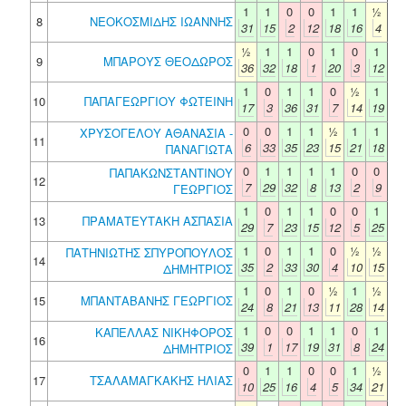
1
1
0
0
1
1
½
8
ΝΕΟΚΟΣΜΙΔΗΣ ΙΩΑΝΝΗΣ
31
15
2
12
18
16
4
½
1
1
0
1
0
1
9
ΜΠΑΡΟΥΣ ΘΕΟΔΩΡΟΣ
36
32
18
1
20
3
12
1
0
1
1
0
½
1
10
ΠΑΠΑΓΕΩΡΓΙΟΥ ΦΩΤΕΙΝΗ
17
3
36
31
7
14
19
0
0
1
1
½
1
1
ΧΡΥΣΟΓΕΛΟΥ ΑΘΑΝΑΣΙΑ -
11
6
33
35
23
15
21
18
ΠΑΝΑΓΙΩΤΑ
0
1
1
1
1
0
0
ΠΑΠΑΚΩΝΣΤΑΝΤΙΝΟΥ
12
7
29
32
8
13
2
9
ΓΕΩΡΓΙΟΣ
1
0
1
1
0
0
1
13
ΠΡΑΜΑΤΕΥΤΑΚΗ ΑΣΠΑΣΙΑ
29
7
23
15
12
5
25
1
0
1
1
0
½
½
ΠΑΤΗΝΙΩΤΗΣ ΣΠΥΡΟΠΟΥΛΟΣ
14
35
2
33
30
4
10
15
ΔΗΜΗΤΡΙΟΣ
1
0
1
0
½
1
½
15
ΜΠΑΝΤΑΒΑΝΗΣ ΓΕΩΡΓΙΟΣ
24
8
21
13
11
28
14
1
0
0
1
1
0
1
ΚΑΠΕΛΛΑΣ ΝΙΚΗΦΟΡΟΣ
16
39
1
17
19
31
8
24
ΔΗΜΗΤΡΙΟΣ
0
1
1
0
0
1
½
17
ΤΣΑΛΑΜΑΓΚΑΚΗΣ ΗΛΙΑΣ
10
25
16
4
5
34
21