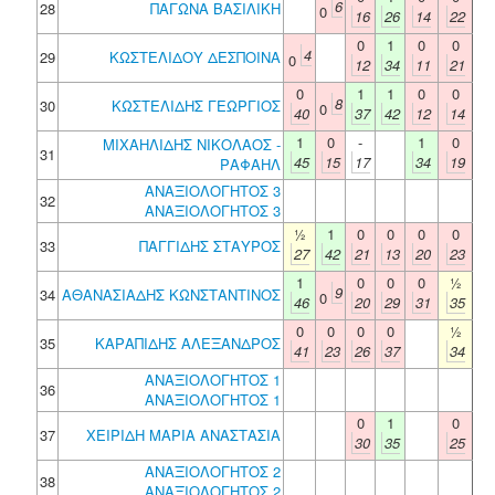
6
28
ΠΑΓΩΝΑ ΒΑΣΙΛΙΚΗ
0
16
26
14
22
0
1
0
0
4
29
ΚΩΣΤΕΛΙΔΟΥ ΔΕΣΠΟΙΝΑ
0
12
34
11
21
0
1
1
0
0
8
30
ΚΩΣΤΕΛΙΔΗΣ ΓΕΩΡΓΙΟΣ
0
40
37
42
12
14
1
0
-
1
0
ΜΙΧΑΗΛΙΔΗΣ ΝΙΚΟΛΑΟΣ -
31
45
15
17
34
19
ΡΑΦΑΗΛ
ΑΝΑΞΙΟΛΟΓΗΤΟΣ 3
32
ΑΝΑΞΙΟΛΟΓΗΤΟΣ 3
½
1
0
0
0
0
33
ΠΑΓΓΙΔΗΣ ΣΤΑΥΡΟΣ
27
42
21
13
20
23
1
0
0
0
½
9
34
ΑΘΑΝΑΣΙΑΔΗΣ ΚΩΝΣΤΑΝΤΙΝΟΣ
0
46
20
29
31
35
0
0
0
0
½
35
ΚΑΡΑΠΙΔΗΣ ΑΛΕΞΑΝΔΡΟΣ
41
23
26
37
34
ΑΝΑΞΙΟΛΟΓΗΤΟΣ 1
36
ΑΝΑΞΙΟΛΟΓΗΤΟΣ 1
0
1
0
37
ΧΕΙΡΙΔΗ ΜΑΡΙΑ ΑΝΑΣΤΑΣΙΑ
30
35
25
ΑΝΑΞΙΟΛΟΓΗΤΟΣ 2
38
ΑΝΑΞΙΟΛΟΓΗΤΟΣ 2