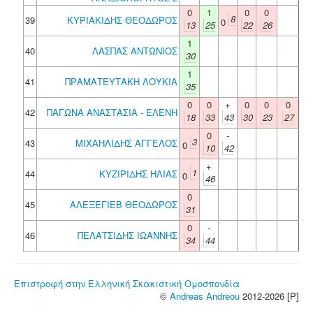
0
1
0
0
8
39
ΚΥΡΙΑΚΙΔΗΣ ΘΕΟΔΩΡΟΣ
0
13
25
22
26
1
40
ΛΑΣΠΑΣ ΑΝΤΩΝΙΟΣ
30
1
41
ΠΡΑΜΑΤΕΥΤΑΚΗ ΛΟΥΚΙΑ
35
0
0
+
0
0
0
42
ΠΑΓΩΝΑ ΑΝΑΣΤΑΣΙΑ - ΕΛΕΝΗ
18
33
43
30
23
27
0
-
3
43
ΜΙΧΑΗΛΙΔΗΣ ΑΓΓΕΛΟΣ
0
10
42
+
1
44
ΚΥΖΙΡΙΔΗΣ ΗΛΙΑΣ
0
46
0
45
ΑΛΕΞΕΓΙΕΒ ΘΕΟΔΩΡΟΣ
31
0
-
46
ΠΕΛΑΤΣΙΔΗΣ ΙΩΑΝΝΗΣ
34
44
Επιστροφή στην Ελληνική Σκακιστική Ομοσπονδία
©
Andreas Andreou
2012-2026 [P]