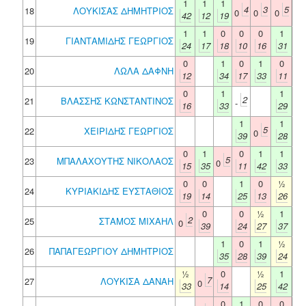
1
1
1
4
3
5
18
ΛΟΥΚΙΣΑΣ ΔΗΜΗΤΡΙΟΣ
0
0
0
42
12
19
1
1
0
0
0
1
19
ΓΙΑΝΤΑΜΙΔΗΣ ΓΕΩΡΓΙΟΣ
24
17
18
10
16
31
0
1
0
1
0
20
ΛΩΛΑ ΔΑΦΝΗ
12
34
17
33
11
0
1
1
2
21
ΒΛΑΣΣΗΣ ΚΩΝΣΤΑΝΤΙΝΟΣ
-
16
33
29
1
1
5
22
ΧΕΙΡΙΔΗΣ ΓΕΩΡΓΙΟΣ
0
39
28
0
1
0
1
1
5
23
ΜΠΑΛΑΧΟΥΤΗΣ ΝΙΚΟΛΑΟΣ
0
15
35
11
42
33
0
0
1
0
½
24
ΚΥΡΙΑΚΙΔΗΣ ΕΥΣΤΑΘΙΟΣ
19
14
25
13
26
0
0
½
1
2
25
ΣΤΑΜΟΣ ΜΙΧΑΗΛ
0
39
24
27
37
1
0
1
½
26
ΠΑΠΑΓΕΩΡΓΙΟΥ ΔΗΜΗΤΡΙΟΣ
35
28
39
24
½
0
½
1
7
27
ΛΟΥΚΙΣΑ ΔΑΝΑΗ
0
33
14
25
42
0
1
0
0