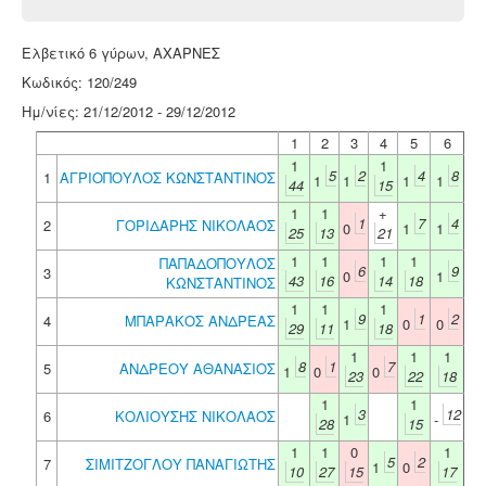
Ελβετικό 6 γύρων, ΑΧΑΡΝΕΣ
Κωδικός: 120/249
Ημ/νίες: 21/12/2012 - 29/12/2012
1
2
3
4
5
6
1
1
5
2
4
8
1
ΑΓΡΙΟΠΟΥΛΟΣ ΚΩΝΣΤΑΝΤΙΝΟΣ
1
1
1
1
44
15
1
1
+
1
7
4
2
ΓΟΡΙΔΑΡΗΣ ΝΙΚΟΛΑΟΣ
0
1
1
25
13
21
1
1
1
1
ΠΑΠΑΔΟΠΟΥΛΟΣ
6
9
3
0
1
43
16
14
18
ΚΩΝΣΤΑΝΤΙΝΟΣ
1
1
1
9
1
2
4
ΜΠΑΡΑΚΟΣ ΑΝΔΡΕΑΣ
1
0
0
29
11
18
1
1
1
8
1
7
5
ΑΝΔΡΕΟΥ ΑΘΑΝΑΣΙΟΣ
1
0
0
23
22
18
1
1
3
12
6
ΚΟΛΙΟΥΣΗΣ ΝΙΚΟΛΑΟΣ
1
-
28
15
1
1
0
1
5
2
7
ΣΙΜΙΤΖΟΓΛΟΥ ΠΑΝΑΓΙΩΤΗΣ
1
0
10
27
15
17