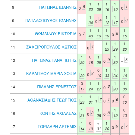
1
1
1
1
5
1
8
ΠΑΓΩΝΑΣ ΙΩΑΝΝΗΣ
0
0
30
39
16
10
1
1
1
4
3
9
ΠΑΠΑΔΟΠΟΥΛΟΣ ΙΩΑΝΝΗΣ
0
0
34
12
17
1
1
1
1
7
8
10
ΘΩΜΑΪΔΟΥ ΒΙΚΤΩΡΙΑ
0
0
43
13
19
15
1
1
1
4
11
ΖΑΦΕΙΡΟΠΟΥΛΟΣ ΦΩΤΙΟΣ
0
23
29
20
1
0
1
1
9
6
12
ΠΑΓΩΝΑΣ ΠΑΝΑΓΙΩΤΗΣ
0
+
20
18
29
30
1
0
1
1
1
2
13
ΚΑΡΑΠΙΔΟΥ ΜΑΡΙΑ ΣΟΦΙΑ
0
39
10
33
24
16
0
1
1
1
1
3
14
ΠΙΛΑΛΗΣ ΕΡΝΕΣΤΟΣ
0
17
24
27
28
30
1
1
0
7
1
6
15
ΑΘΑΝΑΣΙΑΔΗΣ ΓΕΩΡΓΙΟΣ
1
0
0
23
31
10
1
1
1
0
3
8
16
ΚΟΝΤΗΣ ΑΧΙΛΛΕΑΣ
0
0
21
28
19
13
1
0
+
1
9
7
17
ΓΟΡΙΔΑΡΗ ΑΡΤΕΜΙΣ
0
0
14
19
31
20