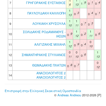
½
1
9
1
4
7
ΓΡΗΓΟΡΑΚΗΣ ΕΥΣΤΑΘΙΟΣ
1
0
0
6
13
1
3
4
1
8
ΠΑΥΛΟΥΔΑΚΗ ΚΑΛΛΙΟΠΗ
0
0
0
13
1
1
7
3
9
ΛΟΥΚΑΚΗ ΧΡΥΣΟΥΛΑ
0
0
10
11
1
1
ΣΟΛΙΔΑΚΗΣ ΡΟΔΑΜΑΝΘΥΣ -
9
2
6
10
0
0
0
12
11
ΙΑΣΩΝ
1
0
9
4
11
ΑΛΙΓΙΖΑΚΗΣ ΜΙΧΑΗΛ
0
0
12
10
0
0
1
6
12
ΣΗΜΑΝΤΗΡΑΚΗΣ ΣΤΥΛΙΑΝΟΣ
0
11
10
13
0
8
7
13
ΘΩΜΑΔΑΚΗΣ ΠΛΑΤΩΝ
0
0
12
ΑΝΑΞΙΟΛΟΓΗΤΟΣ 2
14
ΑΝΑΞΙΟΛΟΓΗΤΟΣ 2
Επιστροφή στην Ελληνική Σκακιστική Ομοσπονδία
©
Andreas Andreou
2012-2026 [P]