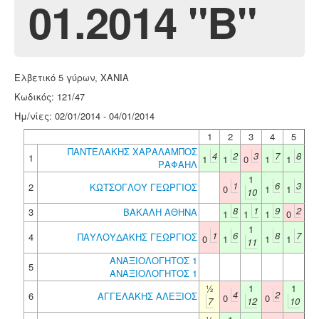
01.2014 "Β"
Ελβετικό 5 γύρων, ΧΑΝΙΑ
Κωδικός: 121/47
Ημ/νίες: 02/01/2014 - 04/01/2014
1
2
3
4
5
ΠΑΝΤΕΛΑΚΗΣ ΧΑΡΑΛΑΜΠΟΣ
4
2
3
7
8
1
1
1
0
1
1
ΡΑΦΑΗΛ
1
1
6
3
2
ΚΩΤΣΟΓΛΟΥ ΓΕΩΡΓΙΟΣ
0
1
1
10
8
1
9
2
3
ΒΑΚΑΛΗ ΑΘΗΝΑ
1
1
1
0
1
1
6
8
7
4
ΠΑΥΛΟΥΔΑΚΗΣ ΓΕΩΡΓΙΟΣ
0
1
1
1
11
ΑΝΑΞΙΟΛΟΓΗΤΟΣ 1
5
ΑΝΑΞΙΟΛΟΓΗΤΟΣ 1
½
1
1
4
2
6
ΑΓΓΕΛΑΚΗΣ ΑΛΕΞΙΟΣ
0
0
7
12
10