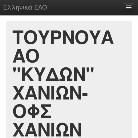
Ελληνικά ΕΛΟ
Περί
ΤΟΥΡΝΟΥΑ
ΑΟ
chesstu.be @ discord
Login
"ΚΥΔΩΝ"
ΧΑΝΙΩΝ-
ΟΦΣ
ΧΑΝΙΩΝ