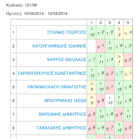
Κωδικός: 121/99
Ημ/νίες: 10/04/2014 - 12/04/2014
1
2
3
4
5
1
½
2
5
4
1
ΞΥΛΙΝΑΣ ΓΕΩΡΓΙΟΣ
1
1
½
12
3
1
1
9
3
2
ΧΑΤΖΗΓΙΑΝΝΙΔΗΣ ΙΩΑΝΝΗΣ
0
1
1
11
1
½
7
4
2
3
ΨΑΡΡΟΣ ΝΙΚΟΛΑΟΣ
1
1
0
11
1
1
9
3
7
1
4
ΣΑΡΑΝΤΟΠΟΥΛΟΣ ΚΩΝΣΤΑΝΤΙΝΟΣ
1
0
1
½
13
½
1
1
1
8
5
ΠΑΠΑΝΙΚΟΛΑΟΥ ΠΑΝΑΓΙΩΤΗΣ
0
1
6
10
12
½
+
1
8
9
6
ΜΠΟΥΡΝΑΚΑΣ ΙΑΣΩΝ
0
1
5
13
11
1
1
3
8
4
7
ΒΑΡΣΑΜΗΣ ΔΗΜΗΤΡΙΟΣ
0
1
0
13
11
1
9
6
7
5
8
ΓΑΒΑΛΑΚΗΣ ΔΗΜΗΤΡΙΟΣ
0
1
0
0
10
1