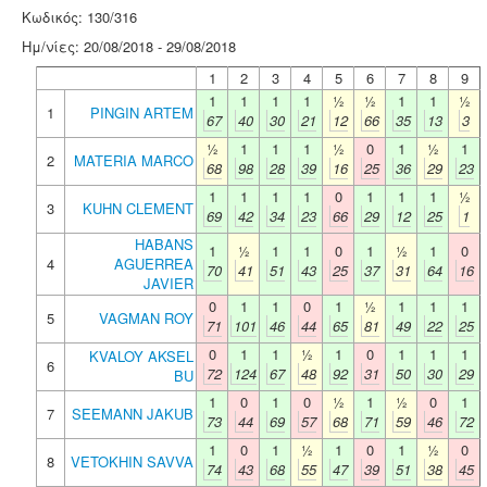
Κωδικός: 130/316
Ημ/νίες: 20/08/2018 - 29/08/2018
1
2
3
4
5
6
7
8
9
1
1
1
1
½
½
1
1
½
1
PINGIN ARTEM
67
40
30
21
12
66
35
13
3
½
1
1
1
½
0
1
½
1
2
MATERIA MARCO
68
98
28
39
16
25
36
29
23
1
1
1
1
0
1
1
1
½
3
KUHN CLEMENT
69
42
34
23
66
29
12
25
1
HABANS
1
½
1
1
0
1
½
1
0
4
AGUERREA
70
41
51
43
25
37
31
64
16
JAVIER
0
1
1
0
1
½
1
1
1
5
VAGMAN ROY
71
101
46
44
65
81
49
22
25
0
1
1
½
1
0
1
1
1
KVALOY AKSEL
6
72
124
67
48
92
31
50
30
29
BU
1
0
1
0
½
1
½
0
1
7
SEEMANN JAKUB
73
44
69
57
68
71
59
46
72
1
0
1
½
1
0
1
½
0
8
VETOKHIN SAVVA
74
43
68
55
47
39
51
38
45