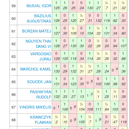
1
1
0
0
1
1
½
½
½
59
MUSIAL IGOR
125
26
25
24
130
27
7
21
32
1
0
1
½
0
0
1
1
0
BAZILIUS
60
126
25
120
27
31
132
119
82
30
AUGUSTINAS
1
0
½
0
1
½
1
0
0
61
BORZAN MATEJ
127
30
109
10
104
32
131
34
80
1
0
1
1
0
½
0
0
1
NGUYEN THAI
62
128
27
130
30
22
26
20
94
107
DANG VI
0
1
1
0
1
½
½
0
1
VARGOSKO
63
129
105
119
34
114
30
26
32
88
JURAJ
1
0
1
½
½
1
1
1
4
64
WARCHOL KAMIL
0
130
29
132
31
27
28
24
36
1
0
1
0
0
1
1
0
5
65
SOUCEK JAN
0
131
34
123
35
103
106
98
92
1
1
1
1
½
1
½
0
PASHIKYAN
3
66
1
132
33
27
13
1
25
11
39
RUDOLF
1
½
0
1
½
1
0
1
6
67
VINGRIS MIKELIS
0
0
106
104
109
111
84
103
93
½
½
1
½
0
½
0
KRAWCZYK
8
9
68
0
1
2
10
105
7
21
47
119
FLAWIAN