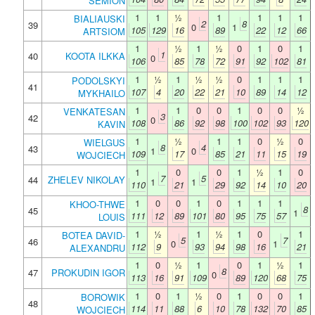
SEMION
1
1
½
1
1
1
1
BIALIAUSKI
2
8
39
0
1
105
129
16
89
22
12
66
ARTSIOM
1
½
1
½
0
1
0
1
1
40
KOOTA ILKKA
0
106
85
78
72
91
92
102
81
1
½
1
½
½
0
1
1
1
PODOLSKYI
41
107
4
20
22
21
10
89
14
12
MYKHAILO
1
1
0
0
1
0
0
½
VENKATESAN
3
42
0
108
86
92
98
100
102
93
120
KAVIN
1
½
1
1
0
½
0
WIELGUS
8
4
43
1
0
109
17
85
21
11
15
19
WOJCIECH
1
0
0
1
½
1
0
7
5
44
ZHELEV NIKOLAY
1
1
110
21
29
92
14
10
20
1
0
0
1
0
1
1
1
KHOO-THWE
8
45
1
111
12
89
101
80
95
75
57
LOUIS
1
½
1
½
1
0
1
BOTEA DAVID-
5
7
46
0
1
112
9
93
94
98
16
21
ALEXANDRU
1
0
½
1
0
1
½
1
8
47
PROKUDIN IGOR
0
113
16
91
109
89
120
68
75
1
0
1
½
0
1
0
0
1
BOROWIK
48
114
11
88
6
10
78
132
70
85
WOJCIECH