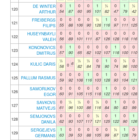
0
1
0
0
1
½
0
1
½
DE WINTER
120
54
87
60
95
101
82
47
79
42
ARTHUR
0
0
0
0
½
1
0
0
0
FREIBERGS
121
55
88
106
90
128
116
97
111
125
FILIPS
0
0
0
0
0
0
0
0
0
HUSEYNBAYLI
122
56
89
101
111
87
126
128
118
116
VALEH
0
1
0
0
0
0
1
0
0
KONONOVICS
123
57
90
65
82
102
107
118
100
110
DMITRIJS
½
½
½
0
1
0
½
0
6
124
KULIC DARIS
0
58
82
84
78
90
74
96
100
0
0
0
1
0
1
0
0
1
125
PALLUM RASMUS
59
92
108
116
103
128
93
104
121
0
0
0
0
0
1
0
0
0
SAMORUKOV
126
60
91
105
115
118
122
116
129
128
EGOR
0
½
½
0
½
0
1
0
0
SAVKOVS
127
61
96
100
86
116
84
90
83
99
MATVEJS
0
0
0
0
½
0
1
0
1
SEMJONOVS
128
62
93
107
117
121
125
122
90
126
DANILA
1
0
0
0
0
0
½
1
0
SERGEJEVS
129
63
39
53
88
105
99
87
126
79
GERMANS