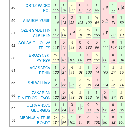
1
1
½
0
0
1
1
ORTIZ PADRO
5
9
49
0
0
115
18
22
16
17
85
77
POL
1
0
0
1
1
½
0
1
6
50
ABASOV YUSIF
0
116
13
92
103
100
94
71
89
1
½
½
½
1
1
½
OZEN SADETTIN
4
8
51
0
0
117
20
91
95
109
89
10
ALPEREN
1
0
½
0
0
0
1
0
1
SOUSA GIL OLIVA
52
118
17
93
94
132
96
111
107
117
TELES
½
0
1
1
0
½
1
0
1
BROZYNSKI
53
119
81
129
113
20
131
80
24
84
PATRYK
1
0
½
½
1
0
1
½
½
AGASAROV
54
120
21
94
98
106
14
103
27
15
BENIK
1
0
1
½
½
0
1
½
½
55
SHI WILLIAM
121
22
97
8
38
24
114
26
14
1
0
½
½
1
1
0
1
½
ZAKARIAN
56
122
23
98
28
112
15
19
37
31
DIMITRIOS LEVON
1
1
0
0
0
1
0
1
GERMANOVS
7
57
1
123
24
23
33
19
98
45
86
GEORGIJS
½
½
1
0
0
0
1
0
1
MEDHUS VITRUS
58
124
94
103
14
91
102
96
92
104
BONDO