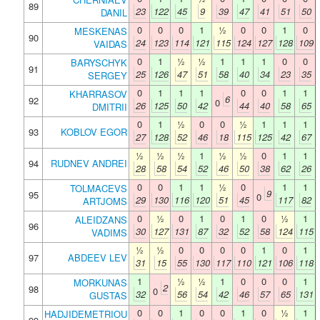
89
23
122
45
9
39
47
41
51
50
DANIL
0
0
0
1
½
0
0
1
0
MESKENAS
90
24
123
114
121
115
124
127
128
109
VAIDAS
0
1
½
½
1
1
1
0
0
BARYSCHYK
91
25
126
47
51
58
40
34
23
35
SERGEY
0
1
1
1
0
0
1
1
KHARRASOV
6
92
0
26
125
50
42
44
40
58
65
DMITRII
0
1
½
0
0
½
1
1
1
93
KOBLOV EGOR
27
128
52
46
18
115
125
42
67
½
½
½
1
½
½
0
1
1
94
RUDNEV ANDREI
28
58
54
52
46
50
38
62
26
0
0
1
1
½
0
1
1
TOLMACEVS
9
95
0
29
130
116
120
51
45
117
82
ARTJOMS
0
½
0
1
0
1
0
½
1
ALEIDZANS
96
30
127
131
87
32
52
58
124
115
VADIMS
½
½
0
0
0
0
1
0
1
97
ABDEEV LEV
31
15
55
130
117
110
121
106
118
1
½
½
1
0
0
0
1
MORKUNAS
2
98
0
32
56
54
42
46
57
65
131
GUSTAS
0
0
1
0
0
1
0
½
1
HADJIDEMETRIOU