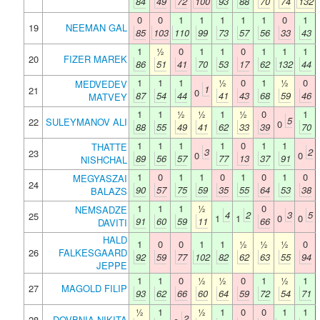
84
49
72
100
93
88
70
74
132
0
0
1
1
1
1
1
0
1
19
NEEMAN GAL
85
103
110
99
73
57
56
33
43
1
½
0
1
1
0
1
1
1
20
FIZER MAREK
86
51
41
70
53
17
62
132
44
1
1
1
½
0
1
½
0
MEDVEDEV
1
21
0
87
54
44
41
43
68
59
46
MATVEY
1
1
½
½
1
½
0
1
5
22
SULEYMANOV ALI
0
88
55
49
41
62
33
39
70
1
1
1
1
0
1
1
THATTE
3
2
23
0
0
89
56
57
77
13
37
91
NISHCHAL
1
0
1
1
0
1
0
1
0
MEGYASZAI
24
90
57
75
59
35
55
64
53
38
BALAZS
1
1
1
½
0
NEMSADZE
4
2
3
5
25
1
1
0
0
91
60
59
11
66
DAVITI
HALD
1
0
0
1
1
½
½
½
0
26
FALKESGAARD
92
59
77
102
82
62
63
55
94
JEPPE
1
1
0
½
½
0
1
½
1
27
MAGOLD FILIP
93
62
66
60
64
59
72
54
71
½
1
½
1
0
0
1
1
2
28
DOVBNIA NIKITA