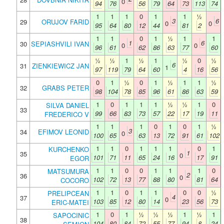
0
94
76
56
79
64
73
113
74
1
1
1
0
1
1
½
3
6
29
ORUJOV FARID
0
0
95
64
80
12
44
81
2
1
1
0
1
½
1
1
1
6
30
SEPIASHVILI IVAN
0
0
96
61
62
86
63
77
60
½
½
1
½
1
½
0
½
6
31
ZIENKIEWICZ JAN
1
97
119
79
64
60
4
16
56
0
1
½
0
1
½
1
1
½
32
GRABS PETER
98
104
78
85
96
61
86
63
59
1
0
1
1
1
½
½
1
0
SILVA DANIEL
33
99
66
83
73
57
22
17
19
11
FREDERICO V
1
1
1
0
1
0
1
½
3
34
EFIMOV LEONID
0
100
65
63
13
72
91
61
102
1
1
0
1
1
1
0
1
KURCHENKO
1
35
0
101
71
11
65
24
16
17
91
EGOR
1
1
0
0
1
1
1
0
MATSUMURA
2
36
0
102
72
13
77
88
80
81
64
COCORO
1
1
0
1
1
0
0
½
PRELIPCEAN
4
37
0
103
85
12
80
14
23
56
73
ERIC-MATEI
1
0
1
½
½
½
1
½
1
SAPOCINIC
38
104
80
84
72
55
77
94
8
24