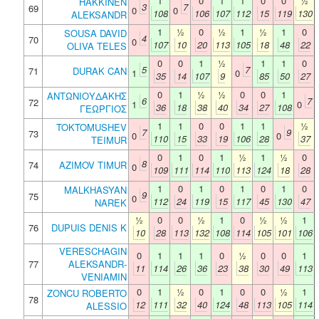
1
0
1
1
0
0
½
HAKKINEN
3
7
69
0
0
108
106
107
112
15
119
130
ALEKSANDR
1
½
0
½
1
½
1
0
SOUSA DAVID
4
70
0
107
10
20
113
105
18
48
22
OLIVA TELES
0
0
1
½
1
1
0
5
7
71
DURAK CAN
1
0
35
14
107
9
85
50
27
0
1
½
½
0
0
1
ΑΝΤΩΝΙΟΥΔΑΚΗΣ
6
7
72
1
0
36
18
38
40
34
27
108
ΓΕΩΡΓΙΟΣ
1
1
0
0
1
1
½
TOKTOMUSHEV
7
9
73
0
0
110
15
33
19
106
28
37
TEIMUR
0
1
0
1
½
1
½
0
8
74
AZIMOV TIMUR
0
109
111
114
110
113
124
18
28
1
0
1
0
1
0
1
0
MALKHASYAN
9
75
0
112
24
119
15
117
45
130
47
NAREK
½
0
0
½
1
0
½
½
1
76
DUPUIS DENIS K
10
28
113
132
108
114
105
101
106
VERESCHAGIN
0
1
1
1
0
½
0
0
1
77
ALEKSANDR-
11
114
26
36
23
38
30
49
113
VENIAMIN
0
1
½
0
1
0
0
½
1
ZONCU ROBERTO
78
12
111
32
40
124
48
113
105
114
ALESSIO