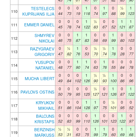
0
0
0
1
0
1
0
½
1
TESTELECS
110
44
73
19
118
74
97
88
99
123
KUPRIJANS ILJA
0
0
0
1
½
0
0
1
1
111
EMMER DANIEL
45
78
74
122
83
67
52
121
87
0
0
1
1
0
0
1
0
0
SHMYREV
112
46
75
87
83
56
69
99
80
103
NIKOLAI
0
½
1
0
½
½
1
0
0
RAZYGRAEV
113
47
82
76
53
70
74
78
28
77
GRIGORIY
0
0
1
1
0
1
0
0
0
YUSUPOV
114
48
77
90
74
63
76
55
84
78
NATANIEL
0
0
0
1
½
½
1
0
0
115
MUCHA LIBERT
49
84
102
126
90
93
100
86
96
0
0
0
0
½
0
1
0
1
116
PAVLOVS OSTINS
50
79
95
125
127
121
126
87
122
0
0
0
1
1
0
½
0
0
KRYUKOV
117
51
86
104
128
97
75
101
95
52
MIKHAIL
0
0
0
0
1
0
0
1
0
BALCUNS
118
52
83
99
110
126
101
123
122
97
KRISTAPS
½
½
0
0
1
1
0
1
1
BERZINSH
119
53
31
63
75
99
79
60
69
68
MARKUSS