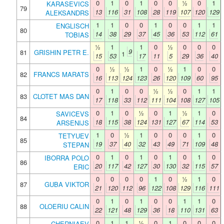
0
1
0
1
0
0
½
0
1
KARASEVICS
79
13
116
31
108
28
119
107
120
129
ALEKSANDRS
1
1
0
0
1
0
0
1
1
ENGLISCH
80
14
38
29
37
45
36
53
112
61
TOBIAS
½
1
1
0
½
0
0
0
9
81
GRISHIN PETR E.
1
15
53
17
11
5
29
36
40
0
½
½
1
0
½
1
0
0
82
FRANCS MARATS
16
113
124
123
26
120
109
60
95
0
1
0
0
½
½
0
1
1
83
CLOTET MAS DAN
17
118
33
112
111
104
108
127
105
0
1
0
½
0
1
½
1
0
SAVICEVS
84
18
115
38
124
131
127
67
114
53
ARSENIJS
1
0
½
1
0
0
0
1
0
TETYUEV
85
19
37
40
32
43
49
71
109
48
STEPAN
0
1
0
1
0
1
0
1
0
IBORRA POLO
86
20
117
42
127
30
130
32
115
57
ERIC
0
0
0
0
1
0
½
1
0
87
GUBA VIKTOR
21
120
112
96
122
108
129
116
111
0
1
0
1
0
0
1
1
0
88
OLOERIU CALIN
22
121
48
129
36
18
110
131
63
0
1
1
½
0
1
0
0
0
CHERNIAEV