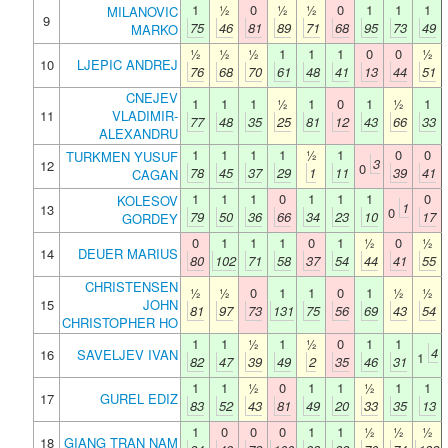
1
½
0
½
½
0
1
1
1
MILANOVIC
9
75
46
81
89
71
68
95
73
49
MARKO
½
½
½
1
1
1
0
0
½
10
LJEPIC ANDREJ
76
68
70
61
48
41
13
44
51
CNEJEV
1
1
1
½
1
0
1
½
1
11
VLADIMIR-
77
48
35
25
81
12
43
66
33
ALEXANDRU
1
1
1
1
½
1
0
0
TURKMEN YUSUF
3
12
0
78
45
37
29
1
11
39
41
CAGAN
1
1
1
0
1
1
1
0
KOLESOV
1
13
0
79
50
36
66
34
23
10
17
GORDEY
0
1
1
1
0
1
½
0
½
14
DEUER MARIUS
80
102
71
58
37
54
44
41
55
CHRISTENSEN
½
½
0
1
1
0
1
½
½
15
JOHN
81
97
73
131
75
56
69
43
54
CHRISTOPHER HO
1
1
½
1
½
0
1
1
4
16
SAVELJEV IVAN
1
82
47
39
49
2
35
46
31
1
1
½
0
1
1
½
1
1
17
GUREL EDIZ
83
52
43
81
49
20
33
35
13
1
0
0
0
1
1
½
½
½
18
GIANG TRAN NAM