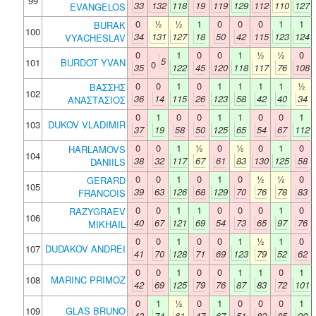
99
33
132
118
19
119
129
112
110
127
EVANGELOS
0
½
½
1
0
0
0
1
1
BURAK
100
34
131
127
18
50
42
115
123
124
VYACHESLAV
0
1
0
0
1
½
½
0
5
101
BURDOT YVAN
0
35
122
45
120
118
117
76
108
0
0
1
0
1
1
1
1
½
ΒΑΣΣΗΣ
102
36
14
115
26
123
58
42
40
34
ΑΝΑΣΤΑΣΙΟΣ
0
1
0
0
1
1
0
0
1
103
DUKOV VLADIMIR
37
19
58
50
125
65
54
67
112
0
0
1
½
0
½
0
1
0
HARLAMOVS
104
38
32
117
67
61
83
130
125
58
DANIILS
0
0
1
0
1
0
½
½
0
GERARD
105
39
63
126
68
129
70
76
78
83
FRANCOIS
0
0
1
1
0
0
0
1
0
RAZYGRAEV
106
40
67
121
69
54
73
65
97
76
MIKHAIL
0
0
1
0
0
1
½
1
0
107
DUDAKOV ANDREI
41
70
128
71
69
123
79
52
62
0
0
1
0
0
1
1
0
1
108
MARINC PRIMOZ
42
69
125
79
76
87
83
72
101
0
1
½
0
1
0
0
0
1
109
GLAS BRUNO
43
74
61
47
67
51
82
85
90