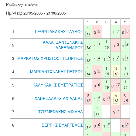
Κωδικός: 104/212
Ημ/νίες: 20/05/2005 - 21/06/2005
1
2
3
4
5
1
2
7
3
1
ΓΕΩΡΓΙΑΚΑΚΗΣ ΠΑΥΛΟΣ
0
1
0
11
1
1
ΚΑΛΑΤΖΑΝΤΩΝΑΚΗΣ
1
3
8
2
1
0
1
12
10
ΑΛΕΞΑΝΔΡΟΣ
1
4
9
2
1
3
ΜΑΡΚΑΤΟΣ ΧΡΗΣΤΟΣ - ΓΕΩΡΓΙΟΣ
1
1
1
1
13
1
1
½
1
3
4
ΜΑΡΚΑΝΤΩΝΑΚΗΣ ΠΕΤΡΟΣ
0
14
16
10
13
1
1
6
17
5
ΚΑΛΥΚΑΚΗΣ ΕΥΣΤΡΑΤΙΟΣ
0
0
19
11
0
½
0
5
8
6
ΧΑΒΡΕΔΑΚΗΣ ΑΧΙΛΛΕΑΣ
1
0
16
13
18
1
1
7
ΤΣΙΣΜΕΝΑΚΗΣ ΜΙΧΑΗΛ
0
11
1
9
6
2
8
ΣΕΡΡΗΣ ΕΥΑΓΓΕΛΟΣ
0
1
0
17
1
1