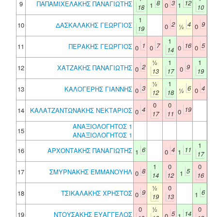
8
3
12
9
ΠΑΠΑΜΙΧΕΛΑΚΗΣ ΠΑΝΑΓΙΩΤΗΣ
1
0
1
18
10
1
2
4
9
10
ΔΑΣΚΑΛΑΚΗΣ ΓΕΩΡΓΙΟΣ
0
½
0
19
1
1
7
16
5
11
ΠΕΡΑΚΗΣ ΓΕΩΡΓΙΟΣ
0
0
0
0
14
½
1
1
2
9
12
ΧΑΤΖΑΚΗΣ ΠΑΝΑΓΙΩΤΗΣ
0
0
13
17
19
½
1
3
6
4
13
ΚΑΛΟΓΕΡΗΣ ΓΙΑΝΝΗΣ
0
½
0
12
18
0
0
4
19
14
ΚΑΛΑΤΖΑΝΤΩΝΑΚΗΣ ΝΕΚΤΑΡΙΟΣ
0
0
17
11
ΑΝΑΞΙΟΛΟΓΗΤΟΣ 1
15
ΑΝΑΞΙΟΛΟΓΗΤΟΣ 1
1
6
4
11
16
ΑΡΧΟΝΤΑΚΗΣ ΠΑΝΑΓΙΩΤΗΣ
1
0
1
17
1
0
0
8
5
17
ΣΜΥΡΝΑΚΗΣ ΕΜΜΑΝΟΥΗΛ
0
1
14
12
16
½
0
9
6
18
ΤΣΙΚΑΛΑΚΗΣ ΧΡΗΣΤΟΣ
0
1
19
13
0
½
0
5
14
19
ΝΤΟΥΣΑΚΗΣ ΕΥΑΓΓΕΛΟΣ
0
1