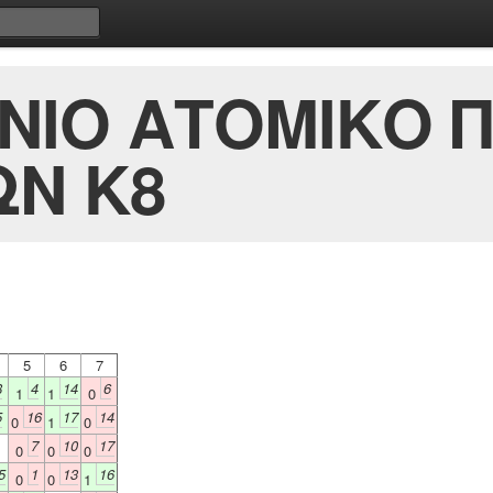
ΗΝΙΟ ΑΤΟΜΙΚΟ
ΩΝ K8
5
6
7
8
4
14
6
1
1
0
5
16
17
14
0
1
0
7
10
17
0
0
0
5
1
13
16
0
0
1