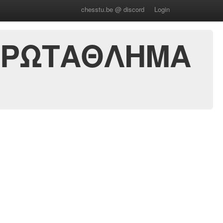
chesstu.be @ discord
Login
 ΠΡΩΤΑΘΛΗΜΑ