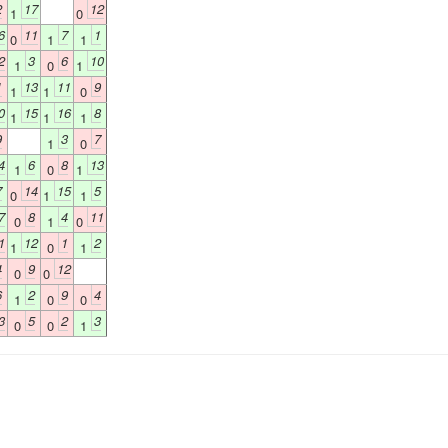
2
17
12
1
0
6
11
7
1
0
1
1
2
3
6
10
1
0
1
1
13
11
9
1
1
0
0
15
16
8
1
1
1
9
3
7
1
0
4
6
8
13
1
0
1
7
14
15
5
0
1
1
7
8
4
11
0
1
0
1
12
1
2
1
0
1
4
9
12
0
0
6
2
9
4
1
0
0
3
5
2
3
0
0
1