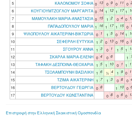
13
9
11
5
ΚΑΛΟΝΟΜΟΥ ΣΟΦΙΑ
0
0
0
0
14
12
17
1
6
ΚΟΥΓΙΟΥΜΤΖΟΓΛΟΥ ΜΑΡΓΑΡΙΤΑ
0
1
1
1
15
2
4
1
7
ΜΑΜΟΥΛΑΚΗ ΜΑΡΙΑ-ΑΝΑΣΤΑΣΙΑ
0
1
0
0
16
17
15
8
ΠΑΠΑΔΟΠΟΥΛΟΥ ΜΑΡΙΑ
1
1
1
0
1
5
14
1
9
ΨΙΛΟΠΟΥΛΟΥ ΑΙΚΑΤΕΡΙΝΗ-ΒΙΚΤΩΡΙΑ
0
1
0
1
2
13
16
10
ΣΕΦΕΡΛΗ ΕΥΤΥΧΙΑ
1
0
0
0
3
1
5
1
11
ΣΓΟΥΡΟΥ ΑΝΝΑ
1
0
1
1
4
6
12
ΣΚΑΡΛΑ ΜΑΡΙΑ-ΕΛΕΝΗ
0
0
1
5
10
1
1
13
ΤΑΦΑΚΗ ΔΕΣΠΟΙΝΑ-ΘΕΟΧΑΡΙΑ
1
1
0
1
6
4
9
1
14
ΤΣΟΛΑΜΠΟΥΝΗ ΒΑΣΙΛΙΚΗ
1
½
1
0
7
3
8
15
ΤΖΙΜΑ ΑΙΚΑΤΕΡΙΝΗ
1
1
0
0
8
10
16
ΒΕΡΤΟΥΔΟΥ ΓΕΩΡΓΙΑ
0
1
0
8
6
1
17
ΒΕΡΤΟΥΔΟΥ ΚΩΝΣΤΑΝΤΙΝΑ
0
0
0
Επιστροφή στην Ελληνική Σκακιστική Ομοσπονδία