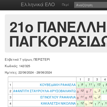
Ελληνικά ΕΛΟ
Περί
21ο ΠΑΝΕΛΛ
ΠΑΓΚΟΡΑΣΙΔ
Ελβετικό 7 γύρων, ΠΕΡΙΣΤΕΡΙ
Κωδικός: 142/325
Ημ/νίες: 22/06/2024 - 28/06/2024
1
2
3
4
9
11
13
1
ΚΟΥΒΕΔΑΚΗ ΡΑΦΑΕΛΑ
1
1
1
1
10
7
3
2
ΑΦΑΝΤΙΤΗ ΣΤΑΥΡΟΥΛΑ-ΧΡΥΣΟΒΑΛΑΝΤΩ
0
0
½
1
11
15
2
3
ΕΓΙΝΟΓΛΟΥ ΡΑΦΑΗΛΙΑ
0
0
½
12
14
7
1
4
ΚΑΚΑΛΕΤΣΗ ΝΙΚΟΛΙΝΑ
1
½
1
1