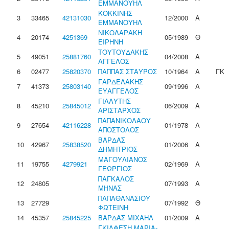
ΕΜΜΑΝΟΥΗΛ
ΚΟΚΚΙΝΗΣ
3
33465
42131030
12/2000
Α
ΕΜΜΑΝΟΥΗΛ
ΝΙΚΟΛΑΡΑΚΗ
4
20174
4251369
05/1989
Θ
ΕΙΡΗΝΗ
ΤΟΥΤΟΥΔΑΚΗΣ
5
49051
25881760
04/2008
Α
ΑΓΓΕΛΟΣ
6
02477
25820370
ΠΑΠΠΑΣ ΣΤΑΥΡΟΣ
10/1964
Α
ΓΚ
ΓΑΡΔΕΛΑΚΗΣ
7
41373
25803140
09/1996
Α
ΕΥΑΓΓΕΛΟΣ
ΓΙΑΛΥΤΗΣ
8
45210
25845012
06/2009
Α
ΑΡΙΣΤΑΡΧΟΣ
ΠΑΠΑΝΙΚΟΛΑΟΥ
9
27654
42116228
01/1978
Α
ΑΠΟΣΤΟΛΟΣ
ΒΑΡΔΑΣ
10
42967
25838520
01/2006
Α
ΔΗΜΗΤΡΙΟΣ
ΜΑΓΟΥΛΙΑΝΟΣ
11
19755
4279921
02/1969
Α
ΓΕΩΡΓΙΟΣ
ΠΑΓΚΑΛΟΣ
12
24805
07/1993
Α
ΜΗΝΑΣ
ΠΑΠΑΘΑΝΑΣΙΟΥ
13
27729
07/1992
Θ
ΦΩΤΕΙΝΗ
14
45357
25845225
ΒΑΡΔΑΣ ΜΙΧΑΗΛ
01/2009
Α
ΓΚΙΛΦΕΣΗ ΜΑΡΙΑ-