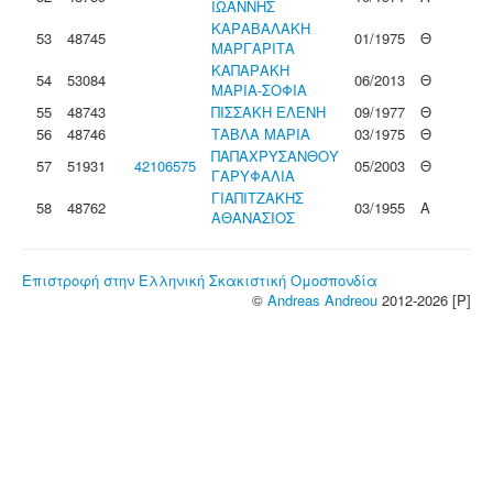
ΙΩΑΝΝΗΣ
ΚΑΡΑΒΑΛΑΚΗ
53
48745
01/1975
Θ
ΜΑΡΓΑΡΙΤΑ
ΚΑΠΑΡΑΚΗ
54
53084
06/2013
Θ
ΜΑΡΙΑ-ΣΟΦΙΑ
55
48743
ΠΙΣΣΑΚΗ ΕΛΕΝΗ
09/1977
Θ
56
48746
ΤΑΒΛΑ ΜΑΡΙΑ
03/1975
Θ
ΠΑΠΑΧΡΥΣΑΝΘΟΥ
57
51931
42106575
05/2003
Θ
ΓΑΡΥΦΑΛΙΑ
ΓΙΑΠΙΤΖΑΚΗΣ
58
48762
03/1955
Α
ΑΘΑΝΑΣΙΟΣ
Επιστροφή στην Ελληνική Σκακιστική Ομοσπονδία
©
Andreas Andreou
2012-2026 [P]