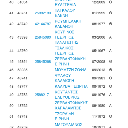
40
51034
12/2009
Θ
ΕΥΑΓΓΕΛΙΑ
ΠΑΓΚΑΛΟΥ
41
48751
25882180
01/1959
Θ
ΕΛΕΝΗ
ΡΟΥΜΠΕΛΑΚΗ
42
48742
42144787
08/1977
Θ
ΚΛΕΑΝΘΗ
ΚΟΥΡΙΝΟΣ
43
43398
25845080
ΓΕΩΡΓΙΟΣ
03/2006
Α
ΠΑΝΑΓΙΩΤΗΣ
ΤΣΑΛΙΚΟΣ
44
48760
05/1967
Α
ΓΕΩΡΓΙΟΣ
ΖΕΡΒΑΝΤΩΝΑΚΗ
45
45354
25845268
07/2008
Θ
ΕΙΡΗΝΗ
46
53285
ΜΟΥΜΤΖΗ ΣΟΦΙΑ
09/2013
Θ
ΨΥΛΛΟΥ
47
48741
09/1981
Θ
ΚΑΛΛΙΟΠΗ
48
48747
ΚΑΛΥΒΑ ΓΕΩΡΓΙΑ
08/1972
Θ
ΚΟΥΤΑΝΤΟΣ
49
48753
25882171
09/1976
Α
ΕΛΕΥΘΕΡΙΟΣ
ΖΕΡΒΑΝΤΩΝΑΚΗΣ
50
48752
09/1980
Α
ΧΑΡΑΛΑΜΠΟΣ
ΤΣΟΡΑΪΔΗ
51
48748
11/1972
Θ
ΕΙΡΗΝΗ
ΜΑΓΟΥΛΙΑΝΟΣ
52
48759
10/1971
Α