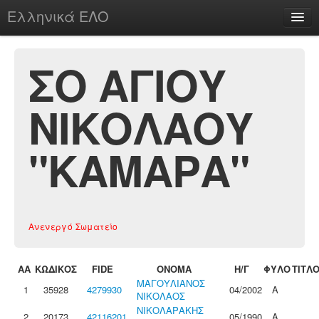
Ελληνικά ΕΛΟ
Περί
ΣΟ ΑΓΙΟΥ
ΝΙΚΟΛΑΟΥ
chesstu.be @ discord
Login
"ΚΑΜΑΡΑ"
Ανενεργό Σωματείο
ΑΑ
ΚΩΔΙΚΟΣ
FIDE
ΟΝΟΜΑ
Η/Γ
ΦΥΛΟ
ΤΙΤΛ
ΜΑΓΟΥΛΙΑΝΟΣ
1
35928
4279930
04/2002
Α
ΝΙΚΟΛΑΟΣ
ΝΙΚΟΛΑΡΑΚΗΣ
2
20173
42116201
05/1990
Α