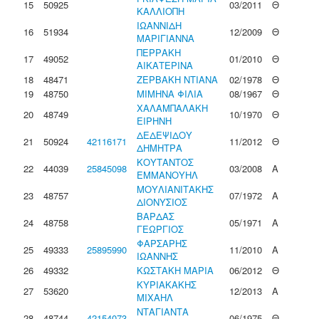
15
50925
03/2011
Θ
ΚΑΛΛΙΟΠΗ
ΙΩΑΝΝΙΔΗ
16
51934
12/2009
Θ
ΜΑΡΙΓΙΑΝΝΑ
ΠΕΡΡΑΚΗ
17
49052
01/2010
Θ
ΑΙΚΑΤΕΡΙΝΑ
18
48471
ΖΕΡΒΑΚΗ ΝΤΙΑΝΑ
02/1978
Θ
19
48750
ΜΙΜΗΝΑ ΦΙΛΙΑ
08/1967
Θ
ΧΑΛΑΜΠΑΛΑΚΗ
20
48749
10/1970
Θ
ΕΙΡΗΝΗ
ΔΕΔΕΨΙΔΟΥ
21
50924
42116171
11/2012
Θ
ΔΗΜΗΤΡΑ
ΚΟΥΤΑΝΤΟΣ
22
44039
25845098
03/2008
Α
ΕΜΜΑΝΟΥΗΛ
ΜΟΥΛΙΑΝΙΤΑΚΗΣ
23
48757
07/1972
Α
ΔΙΟΝΥΣΙΟΣ
ΒΑΡΔΑΣ
24
48758
05/1971
Α
ΓΕΩΡΓΙΟΣ
ΦΑΡΣΑΡΗΣ
25
49333
25895990
11/2010
Α
ΙΩΑΝΝΗΣ
26
49332
ΚΩΣΤΑΚΗ ΜΑΡΙΑ
06/2012
Θ
ΚΥΡΙΑΚΑΚΗΣ
27
53620
12/2013
Α
ΜΙΧΑΗΛ
ΝΤΑΓΙΑΝΤΑ
28
48744
42154073
06/1975
Θ