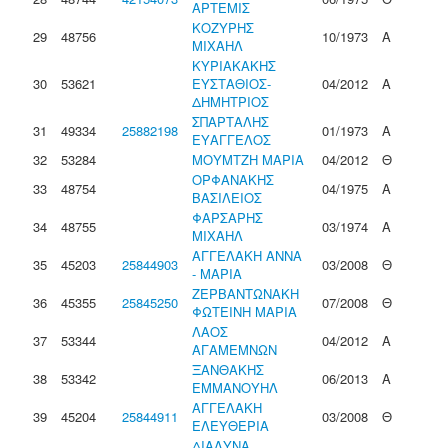
ΑΡΤΕΜΙΣ
ΚΟΖΥΡΗΣ
29
48756
10/1973
Α
ΜΙΧΑΗΛ
ΚΥΡΙΑΚΑΚΗΣ
30
53621
ΕΥΣΤΑΘΙΟΣ-
04/2012
Α
ΔΗΜΗΤΡΙΟΣ
ΣΠΑΡΤΑΛΗΣ
31
49334
25882198
01/1973
Α
ΕΥΑΓΓΕΛΟΣ
32
53284
ΜΟΥΜΤΖΗ ΜΑΡΙΑ
04/2012
Θ
ΟΡΦΑΝΑΚΗΣ
33
48754
04/1975
Α
ΒΑΣΙΛΕΙΟΣ
ΦΑΡΣΑΡΗΣ
34
48755
03/1974
Α
ΜΙΧΑΗΛ
ΑΓΓΕΛΑΚΗ ΑΝΝΑ
35
45203
25844903
03/2008
Θ
- ΜΑΡΙΑ
ΖΕΡΒΑΝΤΩΝΑΚΗ
36
45355
25845250
07/2008
Θ
ΦΩΤΕΙΝΗ ΜΑΡΙΑ
ΛΑΟΣ
37
53344
04/2012
Α
ΑΓΑΜΕΜΝΩΝ
ΞΑΝΘΑΚΗΣ
38
53342
06/2013
Α
ΕΜΜΑΝΟΥΗΛ
ΑΓΓΕΛΑΚΗ
39
45204
25844911
03/2008
Θ
ΕΛΕΥΘΕΡΙΑ
ΔΙΑΛΥΝΑ