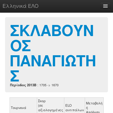
Ελληνικά ΕΛΟ
Περί
ΣΚΛΑΒΟΥΝ
ΟΣ
chesstu.be @ discord
Login
ΠΑΝΑΓΙΩΤΗ
Σ
Περίοδος 2013B
: 1705 -> 1670
Σκορ
Μεταβολή
(σε
ELO
Τουρνουά
ή
αξιολογημένες
αντιπάλων
Απόδοση