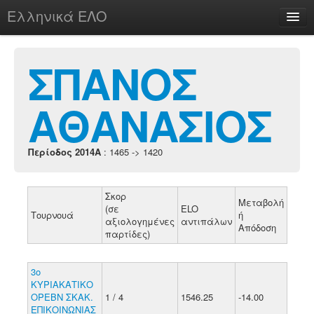
Ελληνικά ΕΛΟ
Περί
ΣΠΑΝΟΣ
ΑΘΑΝΑΣΙΟΣ
chesstu.be @ discord
Login
Περίοδος 2014A
: 1465 -> 1420
Σκορ
Μεταβολή
(σε
ELO
Τουρνουά
ή
αξιολογημένες
αντιπάλων
Απόδοση
παρτίδες)
3ο
ΚΥΡΙΑΚΑΤΙΚΟ
ΟΡΕΒΝ ΣΚΑΚ.
1 / 4
1546.25
-14.00
ΕΠΙΚΟΙΝΩΝΙΑΣ