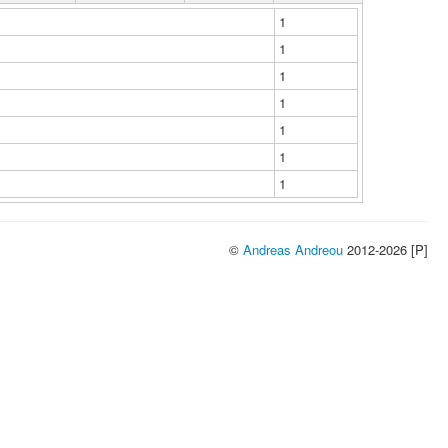
1
1
1
1
1
1
1
©
Andreas Andreou
2012-2026 [P]