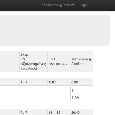
chesstu.be @ discord
Login
Σκορ
(σε
ELO
Μεταβολή ή
αξιολογημένες
αντιπάλων
Απόδοση
παρτίδες)
1 / 1
1507
6.90
1
1 ΑΑ
7 / 7
1411.86
29.40