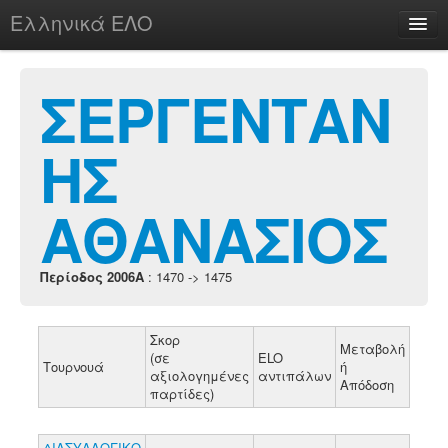
Ελληνικά ΕΛΟ
Περί
ΣΕΡΓΕΝΤΑΝ
ΗΣ
chesstu.be @ discord
Login
ΑΘΑΝΑΣΙΟΣ
Περίοδος 2006A
: 1470 -> 1475
Σκορ
Μεταβολή
(σε
ELO
Τουρνουά
ή
αξιολογημένες
αντιπάλων
Απόδοση
παρτίδες)
ΔΙΑΣΥΛΛΟΓΙΚΟ