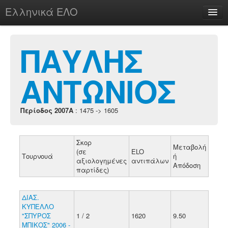
Ελληνικά ΕΛΟ
Περί
ΠΑΥΛΗΣ
ΑΝΤΩΝΙΟΣ
chesstu.be @ discord
Login
Περίοδος 2007A
: 1475 -> 1605
Σκορ
Μεταβολή
(σε
ELO
Τουρνουά
ή
αξιολογημένες
αντιπάλων
Απόδοση
παρτίδες)
ΔΙΑΣ.
ΚΥΠΕΛΛΟ
"ΣΠΥΡΟΣ
1 / 2
1620
9.50
ΜΠΙΚΟΣ" 2006 -