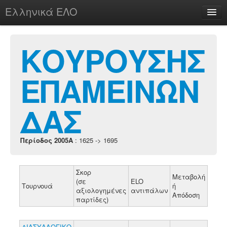
Ελληνικά ΕΛΟ
Περί
ΚΟΥΡΟΥΣΗΣ
ΕΠΑΜΕΙΝΩΝ
chesstu.be @ discord
Login
ΔΑΣ
Περίοδος 2005A
: 1625 -> 1695
Σκορ
Μεταβολή
(σε
ELO
Τουρνουά
ή
αξιολογημένες
αντιπάλων
Απόδοση
παρτίδες)
ΔΙΑΣΥΛΛΟΓΙΚΟ