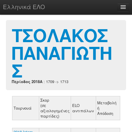
Ελληνικά ΕΛΟ
Περί
ΤΣΟΛΑΚΟΣ
ΠΑΝΑΓΙΩΤΗ
chesstu.be @ discord
Login
Σ
Περίοδος 2018A
: 1709 -> 1713
Σκορ
Μεταβολή
(σε
ELO
Τουρνουά
ή
αξιολογημένες
αντιπάλων
Απόδοση
παρτίδες)
2018 Intern