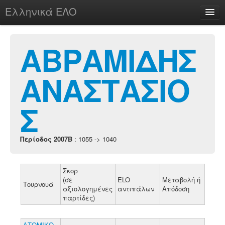
Ελληνικά ΕΛΟ
Περί
ΑΒΡΑΜΙΔΗΣ
ΑΝΑΣΤΑΣΙΟ
chesstu.be @ discord
Login
Σ
Περίοδος 2007B
: 1055 -> 1040
Σκορ
(σε
ELO
Μεταβολή ή
Τουρνουά
αξιολογημένες
αντιπάλων
Απόδοση
παρτίδες)
ΑΤΟΜΙΚΟ