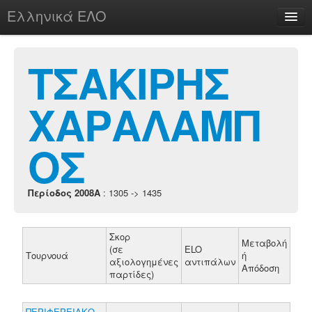
Ελληνικά ΕΛΟ
Περί
ΤΣΑΚΙΡΗΣ
ΧΑΡΑΛΑΜΠ
chesstu.be @ discord
Login
ΟΣ
Περίοδος 2008A
: 1305 -> 1435
Σκορ
Μεταβολή
(σε
ELO
Τουρνουά
ή
αξιολογημένες
αντιπάλων
Απόδοση
παρτίδες)
ΠΕΡΙΦΕΡΕΙΑΚΟ