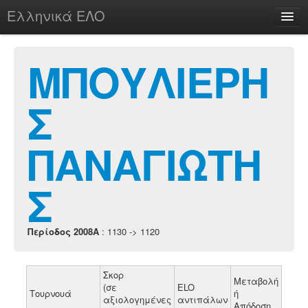
Ελληνικά ΕΛΟ
Περί
ΜΠΟΥΛΙΕΡΗ
Σ
chesstu.be @ discord
Login
ΠΑΝΑΓΙΩΤΗ
Σ
Περίοδος 2008A
: 1130 -> 1120
Σκορ
Μεταβολή
(σε
ELO
Τουρνουά
ή
αξιολογημένες
αντιπάλων
Απόδοση