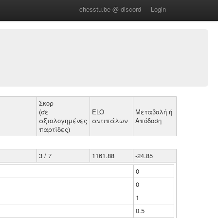
chesstu.be @ discord
Login
Σκορ
(σε
ELO
Μεταβολή ή
αξιολογημένες
αντιπάλων
Απόδοση
παρτίδες)
3 / 7
1161.88
-24.85
0
0
1
0.5