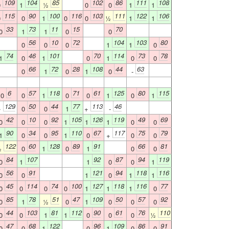
109
104
85
102
86
111
108
0
1
½
0
0
1
1
115
90
100
116
103
111
122
106
0
0
1
0
0
½
1
1
33
73
11
15
70
0
1
1
0
0
56
10
72
104
103
80
0
0
0
1
1
0
74
46
101
70
114
73
78
1
0
1
0
1
0
0
66
72
28
108
44
63
0
1
0
1
0
-
6
57
118
71
61
125
80
115
0
0
1
0
0
1
0
1
129
50
44
77
113
46
+
0
0
1
+
-
42
10
92
105
126
119
49
69
0
0
0
1
1
1
0
0
90
34
95
110
67
117
75
79
1
0
0
1
0
+
0
0
122
60
128
89
91
66
81
½
0
1
0
1
0
0
84
107
92
87
94
119
0
1
1
0
0
1
56
91
121
94
118
116
0
0
1
0
1
1
45
114
74
100
127
118
116
77
0
0
0
0
1
1
1
0
85
78
51
47
109
50
57
92
0
1
½
0
1
0
0
0
44
103
81
112
90
61
76
110
0
0
1
1
0
0
0
½
47
68
122
96
109
86
91
0
0
1
0
1
0
0