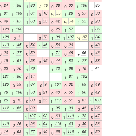
24
98
80
10
38
60
106
85
0
1
1
½
0
0
1
+
81
109
64
18
55
28
37
30
1
1
1
0
½
1
0
0
49
67
63
53
42
74
55
23
0
1
1
0
0
½
1
0
120
102
25
57
86
0
1
0
1
1
128
1
78
98
107
87
84
1
0
0
1
1
½
1
113
45
54
46
56
20
43
1
1
0
1
0
0
0
20
77
59
71
48
96
46
0
1
0
1
0
+
0
15
51
58
45
44
80
77
38
0
1
0
0
0
1
1
0
22
70
79
73
68
19
41
0
0
1
1
1
0
-
121
96
14
81
102
1
1
0
1
1
126
59
87
9
101
32
69
49
1
0
1
0
1
0
1
0
78
108
50
21
40
65
90
42
1
1
1
0
0
0
1
0
26
13
83
55
117
51
67
100
1
0
0
0
1
0
0
1
112
65
39
95
93
45
35
1
1
0
1
1
0
0
127
98
63
110
78
47
1
1
0
1
1
0
119
26
96
94
114
43
39
36
1
0
0
1
1
1
0
0
14
93
77
40
65
116
95
50
0
0
1
0
0
1
1
0