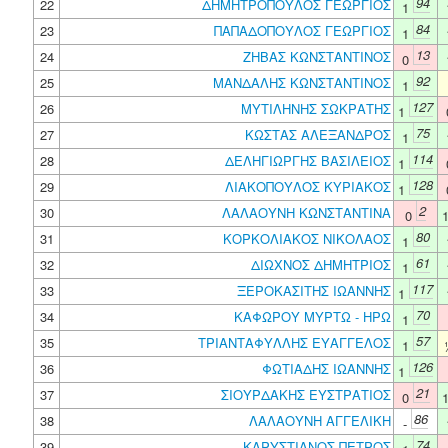
94
22
ΔΗΜΗΤΡΟΠΟΥΛΟΣ ΓΕΩΡΓΙΟΣ
1
84
23
ΠΑΠΑΔΟΠΟΥΛΟΣ ΓΕΩΡΓΙΟΣ
1
13
24
ΖΗΒΑΣ ΚΩΝΣΤΑΝΤΙΝΟΣ
0
92
25
ΜΑΝΔΑΛΗΣ ΚΩΝΣΤΑΝΤΙΝΟΣ
1
127
26
ΜΥΤΙΛΗΝΗΣ ΣΩΚΡΑΤΗΣ
1
75
27
ΚΩΣΤΑΣ ΑΛΕΞΑΝΔΡΟΣ
1
114
28
ΔΕΛΗΓΙΩΡΓΗΣ ΒΑΣΙΛΕΙΟΣ
1
128
29
ΛΙΑΚΟΠΟΥΛΟΣ ΚΥΡΙΑΚΟΣ
1
2
30
ΛΑΛΑΟΥΝΗ ΚΩΝΣΤΑΝΤΙΝΑ
0
80
31
ΚΟΡΚΟΛΙΑΚΟΣ ΝΙΚΟΛΑΟΣ
1
61
32
ΔΙΩΧΝΟΣ ΔΗΜΗΤΡΙΟΣ
1
117
33
ΞΕΡΟΚΑΣΙΤΗΣ ΙΩΑΝΝΗΣ
1
70
34
ΚΑΦΩΡΟΥ ΜΥΡΤΩ - ΗΡΩ
1
57
35
ΤΡΙΑΝΤΑΦΥΛΛΗΣ ΕΥΑΓΓΕΛΟΣ
1
126
36
ΦΩΤΙΑΔΗΣ ΙΩΑΝΝΗΣ
1
21
37
ΣΙΟΥΡΔΑΚΗΣ ΕΥΣΤΡΑΤΙΟΣ
0
86
38
ΛΑΛΑΟΥΝΗ ΑΓΓΕΛΙΚΗ
-
74
39
ΚΑΡΥΣΤΙΑΝΟΣ ΠΕΤΡΟΣ