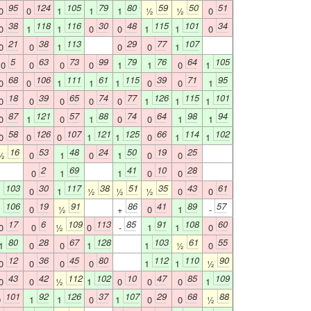
95
124
105
79
80
59
50
51
0
0
1
1
1
½
½
0
38
118
116
30
48
115
101
34
0
1
1
0
0
1
1
0
21
38
113
29
77
107
0
0
1
0
0
1
5
63
73
99
79
76
64
105
0
0
0
0
1
1
0
1
68
106
111
61
115
39
71
95
0
0
1
1
1
0
0
1
18
39
65
74
77
126
115
101
0
0
0
0
0
1
1
1
87
121
57
88
74
64
98
94
0
1
0
1
0
0
1
1
58
126
107
121
125
66
114
102
0
0
0
1
1
0
1
1
16
53
48
24
50
19
25
½
0
1
0
1
0
0
2
69
41
10
28
0
1
1
0
0
103
30
117
38
51
35
43
61
1
0
1
½
½
½
0
0
106
19
91
86
41
89
57
1
0
½
+
0
1
-
17
6
109
113
85
91
108
60
0
0
½
0
-
1
1
0
80
28
67
128
103
61
55
1
0
0
1
1
½
0
12
36
45
80
112
110
90
0
0
0
0
1
1
½
43
42
112
102
10
47
85
109
0
0
½
1
0
0
0
1
101
92
126
37
107
29
68
88
0
1
1
0
1
0
0
½