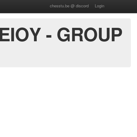
chesstu.be @ discord
Login
ΕΙΟΥ - GROUP