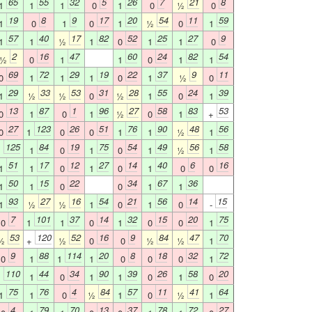
65
55
32
5
26
7
21
8
1
1
1
0
1
0
½
0
19
8
9
17
20
54
11
59
1
0
1
0
1
½
0
1
57
40
17
82
52
25
27
9
1
1
½
1
0
1
1
0
2
16
47
60
24
82
54
½
0
1
1
0
1
1
69
72
29
19
22
37
9
11
0
1
1
1
0
1
½
0
29
33
53
31
28
55
24
39
1
½
½
0
½
1
0
1
13
87
1
96
27
58
83
53
0
1
0
1
½
0
1
+
27
123
26
51
76
90
48
56
0
1
0
0
1
1
½
1
125
84
19
75
54
49
56
58
1
1
0
1
0
1
½
1
51
17
12
27
14
40
6
16
1
1
0
1
0
1
0
0
50
15
22
34
67
36
1
1
0
0
1
1
93
27
16
54
21
56
14
15
1
½
½
1
0
1
0
-
7
101
37
14
32
15
20
75
0
1
1
0
1
0
0
1
53
120
52
16
9
84
47
70
½
+
½
0
0
½
½
1
9
88
114
20
8
18
32
72
0
1
1
1
0
0
0
1
110
44
34
90
39
26
58
20
1
1
0
1
1
0
1
0
75
76
4
84
57
11
41
64
1
1
0
½
1
0
½
1
4
79
70
13
37
78
72
27