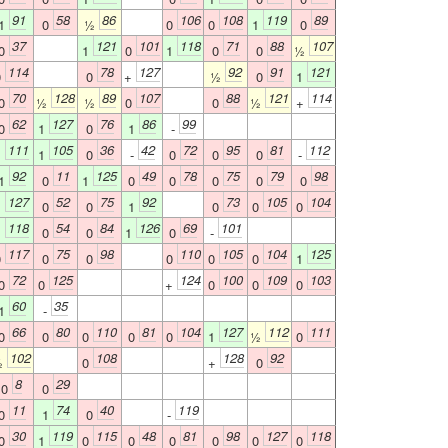
91
58
86
106
108
119
89
1
0
½
0
0
1
0
37
121
101
118
71
88
107
0
1
0
1
0
0
½
114
78
127
92
91
121
0
0
+
½
0
1
70
128
89
107
88
121
114
0
½
½
0
0
½
+
62
127
76
86
99
0
1
0
1
-
111
105
36
42
72
95
81
112
1
1
0
-
0
0
0
-
92
11
125
49
78
75
79
98
1
0
1
0
0
0
0
0
127
52
75
92
73
105
104
1
0
0
1
0
0
0
118
54
84
126
69
101
1
0
0
1
0
-
117
75
98
110
105
104
125
0
0
0
0
0
0
1
72
125
124
100
109
103
0
0
+
0
0
0
60
35
1
-
66
80
110
81
104
127
112
111
0
0
0
0
0
1
½
0
102
108
128
92
½
0
+
0
8
29
0
0
11
74
40
119
0
1
0
-
30
119
115
48
81
98
127
118
0
1
0
0
0
0
0
0