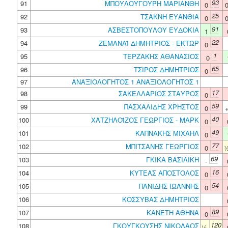
93
91
ΜΠΟΥΛΟΥΓΟΥΡΗ ΜΑΡΙΑΝΘΗ
0
25
92
ΤΣΑΚΝΗ ΕΥΑΝΘΙΑ
0
91
93
ΑΣΒΕΣΤΟΠΟΥΛΟΥ ΕΥΔΟΚΙΑ
1
22
94
ΖΕΜΑΝΑΪ ΔΗΜΗΤΡΙΟΣ - ΕΚΤΩΡ
0
1
95
ΤΕΡΖΑΚΗΣ ΑΘΑΝΑΣΙΟΣ
0
65
96
ΤΣΙΡΟΣ ΔΗΜΗΤΡΙΟΣ
0
97
ΑΝΑΞΙΟΛΟΓΗΤΟΣ 1 ΑΝΑΞΙΟΛΟΓΗΤΟΣ 1
17
98
ΣΑΚΕΛΛΑΡΙΟΣ ΣΤΑΥΡΟΣ
0
59
99
ΠΑΣΧΑΛΙΔΗΣ ΧΡΗΣΤΟΣ
0
40
100
ΧΑΤΖΗΛΟΪΖΟΣ ΓΕΩΡΓΙΟΣ - ΜΑΡΚ
0
49
101
ΚΑΠΝΑΚΗΣ ΜΙΧΑΗΛ
0
77
102
ΜΠΙΤΣΑΝΗΣ ΓΕΩΡΓΙΟΣ
0
69
103
ΓΚΙΚΑ ΒΑΣΙΛΙΚΗ
-
16
104
ΚΥΤΕΑΣ ΑΠΟΣΤΟΛΟΣ
0
54
105
ΠΑΝΙΔΗΣ ΙΩΑΝΝΗΣ
0
106
ΚΟΣΣΥΒΑΣ ΔΗΜΗΤΡΙΟΣ
89
107
ΚΑΝΕΤΗ ΑΘΗΝΑ
0
120
108
ΓΚΟΥΓΚΟΥΣΗΣ ΝΙΚΟΛΑΟΣ
½