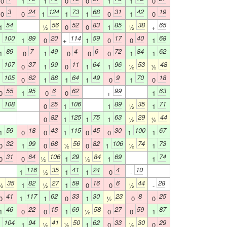
0
1
1
0
0
1
1
0
3
24
124
73
68
31
42
19
0
0
1
1
1
0
1
0
54
56
52
83
85
38
65
1
½
0
0
1
½
+
100
89
20
114
59
17
40
68
1
1
0
+
1
0
0
1
89
7
49
4
6
72
84
62
1
0
1
0
0
0
1
1
107
37
99
11
64
96
53
48
1
0
1
0
1
1
½
½
105
62
88
64
49
9
70
18
1
0
1
1
1
0
1
0
55
95
6
62
99
63
0
1
0
0
+
1
108
25
106
89
35
71
1
0
1
1
½
1
82
125
75
63
29
44
0
1
1
1
½
½
59
18
43
115
45
30
100
67
1
0
0
1
0
0
1
1
32
99
68
56
82
106
74
73
0
1
0
½
0
1
½
1
31
64
106
29
84
69
74
0
0
½
1
½
1
1
116
35
41
24
4
10
1
½
1
1
0
-
35
82
27
59
16
6
44
28
½
1
½
1
0
0
½
-
41
117
62
33
30
23
8
25
0
1
1
0
1
½
0
0
46
22
15
69
58
27
59
87
1
0
0
1
½
0
0
1
104
94
41
50
62
33
30
29
1
1
½
½
1
0
½
0