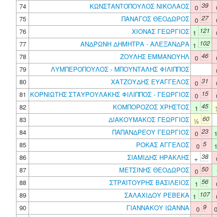
39
74
ΚΩΝΣΤΑΝΤΟΠΟΥΛΟΣ ΝΙΚΟΛΑΟΣ
0
27
75
ΠΑΝΑΓΟΣ ΘΕΟΔΩΡΟΣ
0
121
76
ΧΙΟΝΑΣ ΓΕΩΡΓΙΟΣ
1
102
77
ΑΝΔΡΩΝΗ ΔΗΜΗΤΡΑ - ΑΛΕΞΑΝΔΡΑ
1
46
78
ΖΟΥΛΗΣ ΕΜΜΑΝΟΥΗΛ
0
79
ΛΥΜΠΕΡΟΠΟΥΛΟΣ - ΜΠΟΥΝΤΑΛΗΣ ΦΙΛΙΠΠΟΣ
31
80
ΧΑΤΖΟΥΔΗΣ ΕΥΑΓΓΕΛΟΣ
0
15
81
ΚΟΡΝΙΩΤΗΣ ΣΤΑΥΡΟΥΛΑΚΗΣ ΦΙΛΙΠΠΟΣ - ΓΕΩΡΓΙΟΣ
0
45
82
ΚΟΜΠΟΡΟΖΟΣ ΧΡΗΣΤΟΣ
1
60
83
ΔΙΑΚΟΥΜΑΚΟΣ ΓΕΩΡΓΙΟΣ
½
23
84
ΠΑΠΑΝΔΡΕΟΥ ΓΕΩΡΓΙΟΣ
0
5
85
ΡΟΚΑΣ ΑΓΓΕΛΟΣ
0
38
86
ΣΙΑΜΙΔΗΣ ΗΡΑΚΛΗΣ
+
50
87
ΜΕΤΣΙΝΗΣ ΘΕΟΔΩΡΟΣ
0
56
88
ΣΤΡΑΪΤΟΥΡΗΣ ΒΑΣΙΛΕΙΟΣ
1
107
89
ΣΑΛΑΧΙΔΟΥ ΡΕΒΕΚΑ
1
9
90
ΓΙΑΝΝΑΚΟΥ ΙΩΑΝΝΑ
0