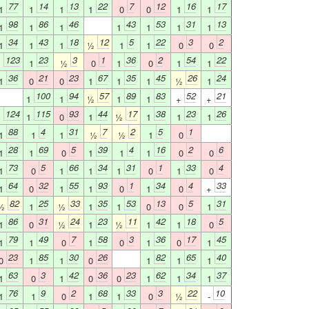
77
14
13
22
7
12
16
17
1
1
1
1
0
0
1
1
98
86
46
43
53
31
13
1
1
1
1
1
1
1
34
43
18
12
5
22
3
2
1
1
1
½
1
1
0
0
123
23
3
1
36
2
54
22
1
1
½
0
1
0
1
1
36
21
23
67
35
45
26
24
1
0
0
1
1
1
½
1
100
94
57
89
83
52
21
1
1
½
1
1
+
+
124
115
93
44
17
38
23
26
1
1
0
1
½
1
1
1
88
4
31
7
2
5
1
1
1
1
½
½
1
0
28
69
5
39
4
16
2
6
1
1
0
1
1
1
0
0
73
5
66
34
31
1
33
4
1
0
1
1
1
0
1
0
64
32
55
93
1
34
4
33
1
0
1
1
0
1
0
+
82
25
33
35
53
13
5
31
½
1
½
1
1
0
0
1
86
31
24
23
11
42
18
5
1
0
½
1
½
1
1
0
79
49
7
58
3
36
17
45
1
1
0
1
0
1
0
1
23
85
30
26
82
65
40
0
1
1
0
1
1
1
63
3
42
36
23
62
34
37
1
0
1
0
0
1
1
1
76
9
2
68
33
3
22
10
1
1
0
1
1
0
½
-