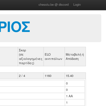
chesstu.be @ discord
Login
ΡΙΟΣ
Σκορ
(σε
ELO
Μεταβολή ή
αξιολογημένες
αντιπάλων
Απόδοση
παρτίδες)
2 / 4
1160
15.40
0
0
1 ΑΑ
1