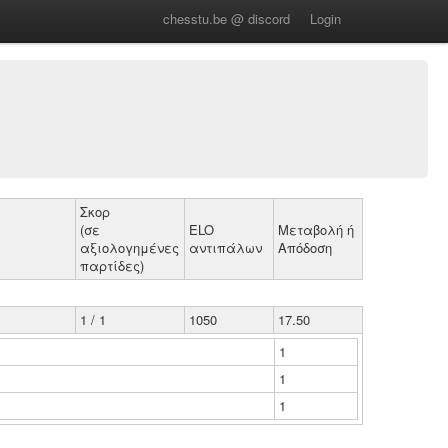
chesstu.be @ discord
Login
Σκορ
(σε
ELO
Μεταβολή ή
αξιολογημένες
αντιπάλων
Απόδοση
παρτίδες)
1 / 1
1050
17.50
1
1
1