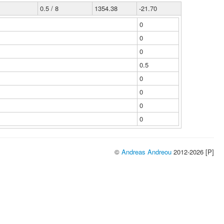
0.5 / 8
1354.38
-21.70
0
0
0
0.5
0
0
0
0
©
Andreas Andreou
2012-2026 [P]