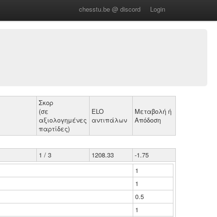
chesstu.be @ discord
Login
Σκορ
(σε
ELO
Μεταβολή ή
αξιολογημένες
αντιπάλων
Απόδοση
παρτίδες)
1 / 3
1208.33
-1.75
1
1
0.5
1