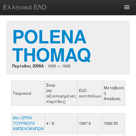
Ελληνικά ΕΛΟ
Περί
POLENA
THOMAQ
chesstu.be @ discord
Login
Περίοδος 2008A
: 1635 -> 1625
Σκορ
Μεταβολή
(σε
ELO
Τουρνουά
ή
αξιολογημένες
αντιπάλων
Απόδοση
παρτίδες)
85ο ΟΡΕΝ
ΤΟΥΡΝΟΥΑ
4 / 6
1567.5
1592.50
ΑΜΠΕΛΟΚΗΠΩΝ